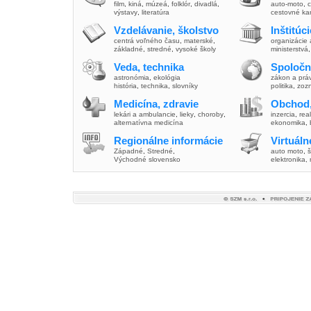
film
,
kiná
,
múzeá
,
folklór
,
divadlá
,
auto-moto
,
c
výstavy
,
literatúra
cestovné ka
Vzdelávanie, školstvo
Inštitúc
centrá voľného času
,
materské
,
organizácie 
základné
,
stredné
,
vysoké školy
ministerstvá
Veda, technika
Spoločn
astronómia
,
ekológia
zákon a prá
história
,
technika
,
slovníky
politika
,
zoz
Medicína, zdravie
Obchod,
lekári a ambulancie
,
lieky
,
choroby
,
inzercia
,
real
alternatívna medicína
ekonomika
,
Regionálne informácie
Virtuál
Západné
,
Stredné
,
auto moto
,
š
Východné slovensko
elektronika,