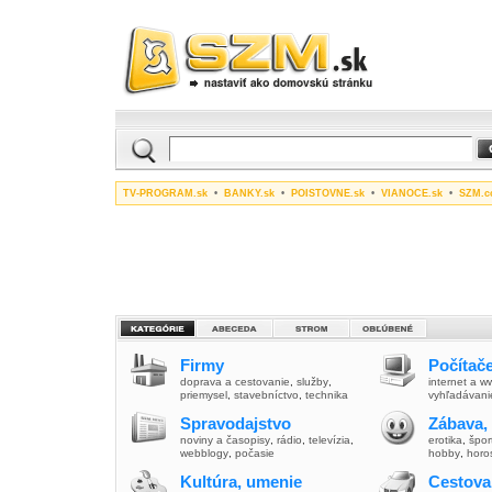
TV-PROGRAM.sk
•
BANKY.sk
•
POISTOVNE.sk
•
VIANOCE.sk
•
SZM.c
Firmy
Počítače
doprava a cestovanie
,
služby
,
internet a 
priemysel
,
stavebníctvo
,
technika
vyhľadávani
Spravodajstvo
Zábava,
noviny a časopisy
,
rádio
,
televízia
,
erotika
,
špor
webblogy
,
počasie
hobby
,
horo
Kultúra, umenie
Cestova