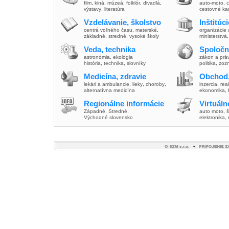
film
,
kiná
,
múzeá
,
folklór
,
divadlá
,
auto-moto
,
c
výstavy
,
literatúra
cestovné ka
Vzdelávanie, školstvo
Inštitúc
centrá voľného času
,
materské
,
organizácie 
základné
,
stredné
,
vysoké školy
ministerstvá
Veda, technika
Spoločn
astronómia
,
ekológia
zákon a prá
história
,
technika
,
slovníky
politika
,
zoz
Medicína, zdravie
Obchod,
lekári a ambulancie
,
lieky
,
choroby
,
inzercia
,
real
alternatívna medicína
ekonomika
,
Regionálne informácie
Virtuál
Západné
,
Stredné
,
auto moto
,
š
Východné slovensko
elektronika,