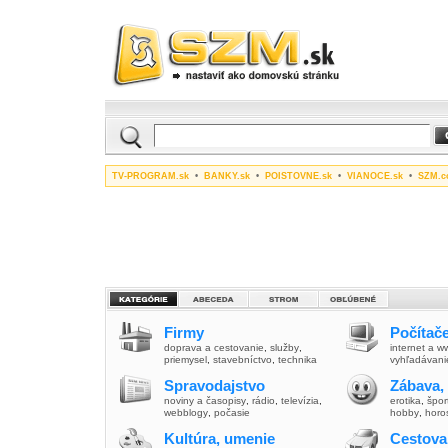
TV-PROGRAM.sk
•
BANKY.sk
•
POISTOVNE.sk
•
VIANOCE.sk
•
SZM.c
Firmy
Počítače
doprava a cestovanie
,
služby
,
internet a 
priemysel
,
stavebníctvo
,
technika
vyhľadávani
Spravodajstvo
Zábava,
noviny a časopisy
,
rádio
,
televízia
,
erotika
,
špor
webblogy
,
počasie
hobby
,
horo
Kultúra, umenie
Cestova