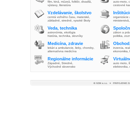
film
,
kiná
,
múzeá
,
folklór
,
divadlá
,
auto-moto
,
c
výstavy
,
literatúra
cestovné ka
Vzdelávanie, školstvo
Inštitúc
centrá voľného času
,
materské
,
organizácie 
základné
,
stredné
,
vysoké školy
ministerstvá
Veda, technika
Spoločn
astronómia
,
ekológia
zákon a prá
história
,
technika
,
slovníky
politika
,
zoz
Medicína, zdravie
Obchod,
lekári a ambulancie
,
lieky
,
choroby
,
inzercia
,
real
alternatívna medicína
ekonomika
,
Regionálne informácie
Virtuál
Západné
,
Stredné
,
auto moto
,
š
Východné slovensko
elektronika,