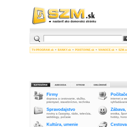
TV-PROGRAM.sk
•
BANKY.sk
•
POISTOVNE.sk
•
VIANOCE.sk
•
SZM.c
Firmy
Počítače
doprava a cestovanie
,
služby
,
internet a 
priemysel
,
stavebníctvo
,
technika
vyhľadávani
Spravodajstvo
Zábava,
noviny a časopisy
,
rádio
,
televízia
,
erotika
,
špor
webblogy
,
počasie
hobby
,
horo
Kultúra, umenie
Cestova