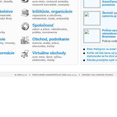
lór
,
divadlá
,
auto-moto
,
cestovné poriadky
,
Američanov
cestovné kancelárie
,
cestopisy
poistenie
kolstvo
Inštitúcie, organizácie
Školské za
materské
,
organizácie a združenia
,
zatvoria a
soké školy
ministerstvá
,
úrady
,
ambasády
Spoločnosť
zákon a právo
,
náboženstvo
,
Polícia up
vníky
politika
,
zoznámenia
obmedzenia
Bratislave
vie
Obchod, podnikanie
Polícia vod
ieky
,
choroby
,
inzercia
,
reality
,
práca
,
zvýšili poz
ekonomika
,
banky
možnosti vyu
Peter Pellegrini sa vzdal
formácie
Virtuálne obchody
Kollár má žltú kartu od 
diplomovka sa ho chcú pý
auto moto
,
šport, výživa
,
elektronika, mobily
Dánska premiérka opäť uk
Pre summit EÚ odložila 
Osem rokov za mrežami h
týral vlastnú matku
Ministerka Kolíková pova
o výbere nového generál
Prezidentka Čaputová vyz
dodržiavali princípy, kto
Plánujete dovolenku na 
výhodne a ekologicky