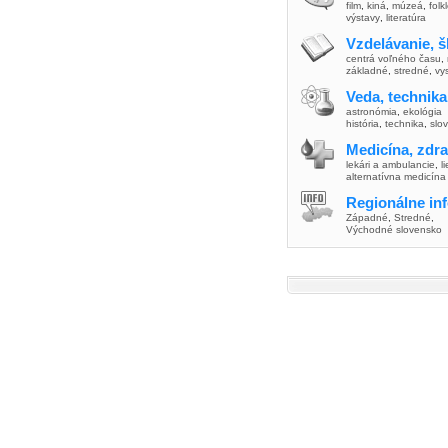
film
,
kiná
,
múzeá
,
folk
výstavy
,
literatúra
Vzdelávanie, š
centrá voľného času
,
základné
,
stredné
,
vy
Veda, technika
astronómia
,
ekológia
história
,
technika
,
slo
Medicína, zdra
lekári a ambulancie
,
l
alternatívna medicína
Regionálne in
Západné
,
Stredné
,
Východné slovensko