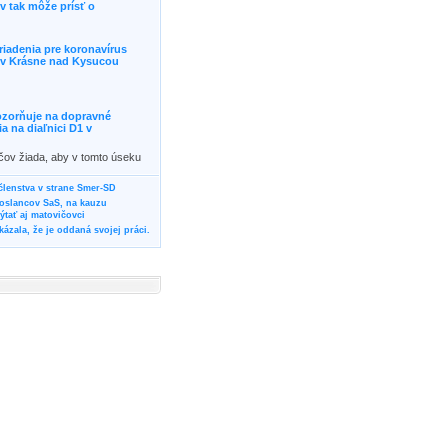
 tak môže prísť o
riadenia pre koronavírus
j v Krásne nad Kysucou
ozorňuje na dopravné
 na diaľnici D1 v
ičov žiada, aby v tomto úseku
ornosť, prípadne podľa
žili iné trasy.]]>
 členstva v strane Smer-SD
poslancov SaS, na kauzu
tať aj matovičovci
ázala, že je oddaná svojej práci.
svoju svadbu
rozí Bánovčanovi, ktorý dlhodobo
žuje za dobré, že sa veľa diskutuje
neho prokurátora
vala vládnych politikov, aby
ré žiadali od svojich oponentov
Slovensku? Cestujte so ZSSK