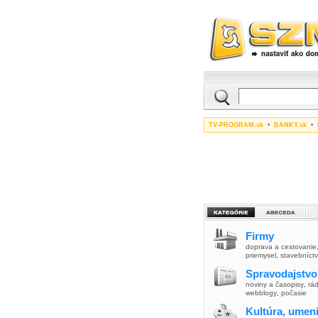
TV-PROGRAM.sk
•
BANKY.sk
•
Firmy
doprava a cestovanie
priemysel
,
stavebníct
Spravodajstvo
noviny a časopisy
,
rád
webblogy
,
počasie
Kultúra, umen