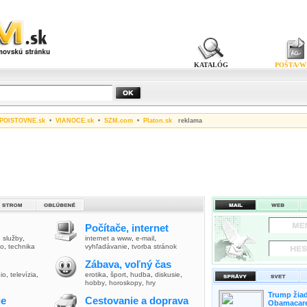
KATALÓG
POŠTA/W
POISTOVNE.sk
•
VIANOCE.sk
•
SZM.com
•
Platon.sk
reklama
Počítače, internet
,
služby
,
internet a www
,
e-mail
,
vo
,
technika
vyhľadávanie
,
tvorba stránok
Zábava, voľný čas
io
,
televízia
,
erotika
,
šport
,
hudba
,
diskusie
,
hobby
,
horoskopy
,
hry
Trump žiad
ie
Cestovanie a doprava
Obamacare