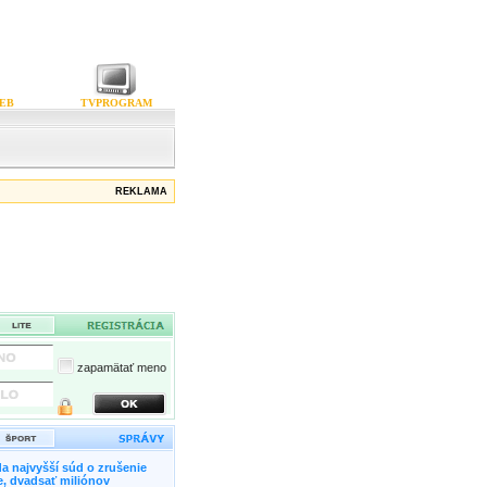
EB
TVPROGRAM
REKLAMA
zapamätať meno
a najvyšší súd o zrušenie
, dvadsať miliónov