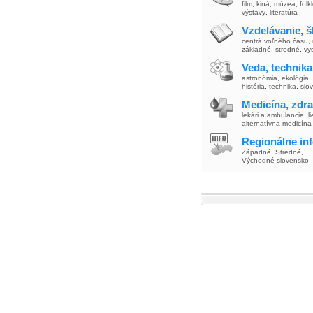
film
,
kiná
,
múzeá
,
folk
výstavy
,
literatúra
Vzdelávanie, š
centrá voľného času
,
základné
,
stredné
,
vy
Veda, technika
astronómia
,
ekológia
história
,
technika
,
slo
Medicína, zdra
lekári a ambulancie
,
l
alternatívna medicína
Regionálne in
Západné
,
Stredné
,
Východné slovensko