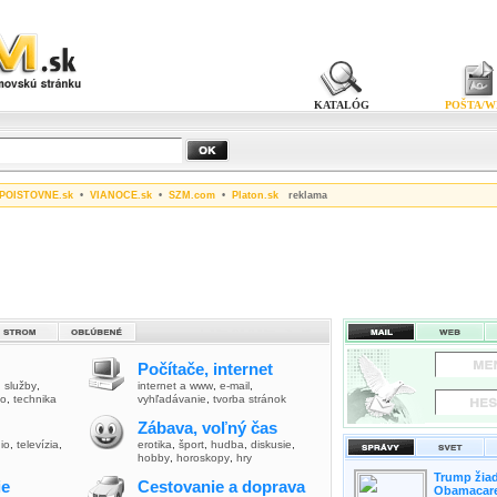
KATALÓG
POŠTA/W
POISTOVNE.sk
•
VIANOCE.sk
•
SZM.com
•
Platon.sk
reklama
Počítače, internet
,
služby
,
internet a www
,
e-mail
,
vo
,
technika
vyhľadávanie
,
tvorba stránok
Zábava, voľný čas
io
,
televízia
,
erotika
,
šport
,
hudba
,
diskusie
,
hobby
,
horoskopy
,
hry
Trump žiad
ie
Cestovanie a doprava
Obamacare