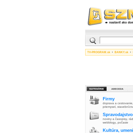
TV-PROGRAM.sk
•
BANKY.sk
•
Firmy
doprava a cestovanie
priemysel
,
stavebníct
Spravodajstvo
noviny a časopisy
,
rád
webblogy
,
počasie
Kultúra, umen