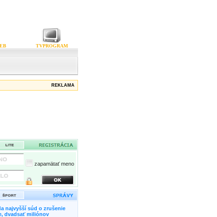
EB
TVPROGRAM
REKLAMA
zapamätať meno
a najvyšší súd o zrušenie
, dvadsať miliónov