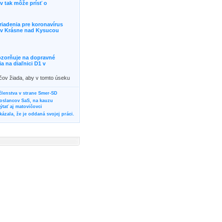
 tak môže prísť o
riadenia pre koronavírus
j v Krásne nad Kysucou
ozorňuje na dopravné
 na diaľnici D1 v
ičov žiada, aby v tomto úseku
ornosť, prípadne podľa
žili iné trasy.]]>
 členstva v strane Smer-SD
poslancov SaS, na kauzu
tať aj matovičovci
ázala, že je oddaná svojej práci.
svoju svadbu
rozí Bánovčanovi, ktorý dlhodobo
žuje za dobré, že sa veľa diskutuje
neho prokurátora
vala vládnych politikov, aby
ré žiadali od svojich oponentov
Slovensku? Cestujte so ZSSK