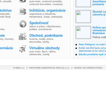
lór
,
divadlá
,
auto-moto
,
cestovné poriadky
,
Američanov
cestovné kancelárie
,
cestopisy
poistenie
kolstvo
Inštitúcie, organizácie
Školské za
materské
,
organizácie a združenia
,
zatvoria a
soké školy
ministerstvá
,
úrady
,
ambasády
Spoločnosť
zákon a právo
,
náboženstvo
,
Polícia up
vníky
politika
,
zoznámenia
obmedzenia
Bratislave
vie
Obchod, podnikanie
Polícia vod
ieky
,
choroby
,
inzercia
,
reality
,
práca
,
zvýšili poz
ekonomika
,
banky
možnosti vyu
Peter Pellegrini sa vzdal
formácie
Virtuálne obchody
Kollár má žltú kartu od 
diplomovka sa ho chcú pý
auto moto
,
šport, výživa
,
elektronika, mobily
Dánska premiérka opäť uk
Pre summit EÚ odložila 
Osem rokov za mrežami h
týral vlastnú matku
Ministerka Kolíková pova
o výbere nového generál
Prezidentka Čaputová vyz
dodržiavali princípy, kto
Plánujete dovolenku na 
výhodne a ekologicky