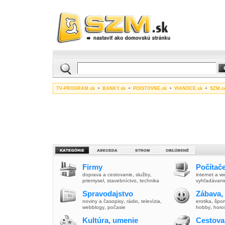
TV-PROGRAM.sk
•
BANKY.sk
•
POISTOVNE.sk
•
VIANOCE.sk
•
SZM.c
Firmy
Počítače
doprava a cestovanie
,
služby
,
internet a 
priemysel
,
stavebníctvo
,
technika
vyhľadávani
Spravodajstvo
Zábava,
noviny a časopisy
,
rádio
,
televízia
,
erotika
,
špor
webblogy
,
počasie
hobby
,
horo
Kultúra, umenie
Cestova