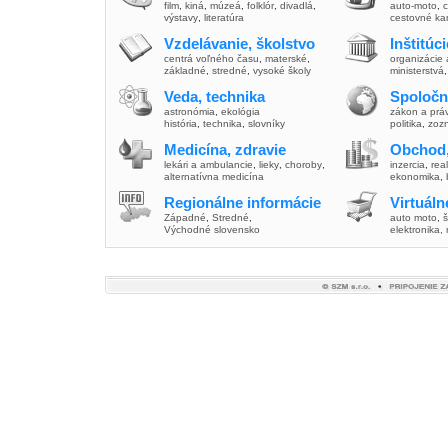
film
,
kiná
,
múzeá
,
folklór
,
divadlá
,
auto-moto
,
c
výstavy
,
literatúra
cestovné ka
Vzdelávanie, školstvo
Inštitúc
centrá voľného času
,
materské
,
organizácie 
základné
,
stredné
,
vysoké školy
ministerstvá
Veda, technika
Spoločn
astronómia
,
ekológia
zákon a prá
história
,
technika
,
slovníky
politika
,
zoz
Medicína, zdravie
Obchod,
lekári a ambulancie
,
lieky
,
choroby
,
inzercia
,
real
alternatívna medicína
ekonomika
,
Regionálne informácie
Virtuál
Západné
,
Stredné
,
auto moto
,
š
Východné slovensko
elektronika,