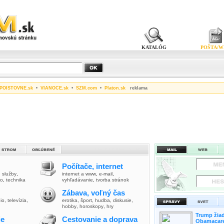
KATALÓG
POŠTA/W
POISTOVNE.sk
•
VIANOCE.sk
•
SZM.com
•
Platon.sk
reklama
Počítače, internet
,
služby
,
internet a www
,
e-mail
,
vo
,
technika
vyhľadávanie
,
tvorba stránok
Zábava, voľný čas
io
,
televízia
,
erotika
,
šport
,
hudba
,
diskusie
,
hobby
,
horoskopy
,
hry
Trump žiad
ie
Cestovanie a doprava
Obamacare