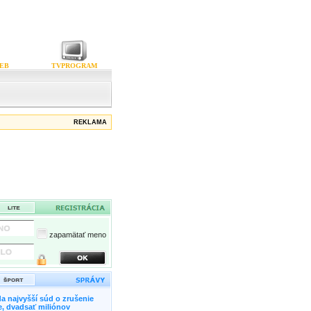
EB
TVPROGRAM
REKLAMA
zapamätať meno
a najvyšší súd o zrušenie
, dvadsať miliónov