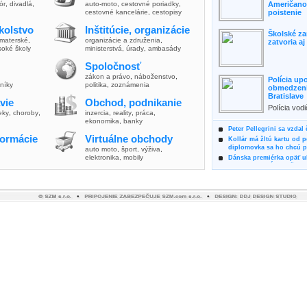
lór
,
divadlá
,
auto-moto
,
cestovné poriadky
,
Američanov
cestovné kancelárie
,
cestopisy
poistenie
kolstvo
Inštitúcie, organizácie
Školské za
materské
,
organizácie a združenia
,
zatvoria a
soké školy
ministerstvá
,
úrady
,
ambasády
Spoločnosť
zákon a právo
,
náboženstvo
,
Polícia up
vníky
politika
,
zoznámenia
obmedzenia
Bratislave
vie
Obchod, podnikanie
Polícia vod
ieky
,
choroby
,
inzercia
,
reality
,
práca
,
zvýšili poz
ekonomika
,
banky
možnosti vyu
Peter Pellegrini sa vzdal
formácie
Virtuálne obchody
Kollár má žltú kartu od 
diplomovka sa ho chcú pý
auto moto
,
šport, výživa
,
elektronika, mobily
Dánska premiérka opäť uk
Pre summit EÚ odložila 
Osem rokov za mrežami h
týral vlastnú matku
Ministerka Kolíková pova
o výbere nového generál
Prezidentka Čaputová vyz
dodržiavali princípy, kto
Plánujete dovolenku na 
výhodne a ekologicky