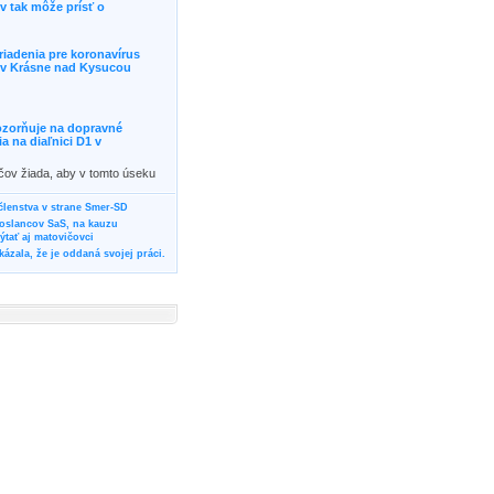
 tak môže prísť o
riadenia pre koronavírus
j v Krásne nad Kysucou
ozorňuje na dopravné
 na diaľnici D1 v
ičov žiada, aby v tomto úseku
ornosť, prípadne podľa
žili iné trasy.]]>
 členstva v strane Smer-SD
poslancov SaS, na kauzu
tať aj matovičovci
ázala, že je oddaná svojej práci.
svoju svadbu
rozí Bánovčanovi, ktorý dlhodobo
žuje za dobré, že sa veľa diskutuje
neho prokurátora
vala vládnych politikov, aby
ré žiadali od svojich oponentov
Slovensku? Cestujte so ZSSK