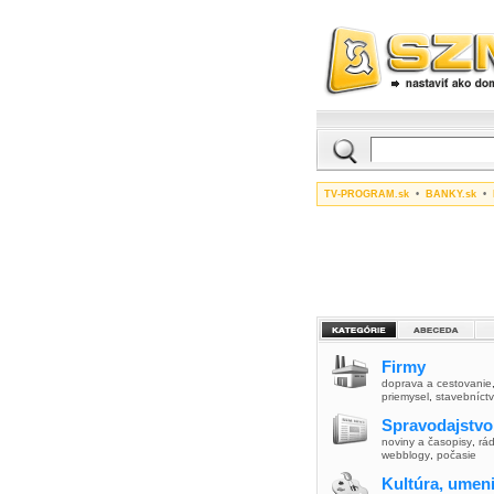
TV-PROGRAM.sk
•
BANKY.sk
•
Firmy
doprava a cestovanie
priemysel
,
stavebníct
Spravodajstvo
noviny a časopisy
,
rád
webblogy
,
počasie
Kultúra, umen