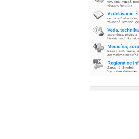
film
,
kiná
,
múzeá
,
folk
výstavy
,
literatúra
Vzdelávanie, š
centrá voľného času
,
základné
,
stredné
,
vy
Veda, technika
astronómia
,
ekológia
história
,
technika
,
slo
Medicína, zdra
lekári a ambulancie
,
l
alternatívna medicína
Regionálne in
Západné
,
Stredné
,
Východné slovensko