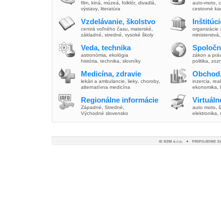
film
,
kiná
,
múzeá
,
folklór
,
divadlá
,
auto-moto
,
c
výstavy
,
literatúra
cestovné ka
Vzdelávanie, školstvo
Inštitúc
centrá voľného času
,
materské
,
organizácie 
základné
,
stredné
,
vysoké školy
ministerstvá
Veda, technika
Spoločn
astronómia
,
ekológia
zákon a prá
história
,
technika
,
slovníky
politika
,
zoz
Medicína, zdravie
Obchod,
lekári a ambulancie
,
lieky
,
choroby
,
inzercia
,
real
alternatívna medicína
ekonomika
,
Regionálne informácie
Virtuál
Západné
,
Stredné
,
auto moto
,
š
Východné slovensko
elektronika,