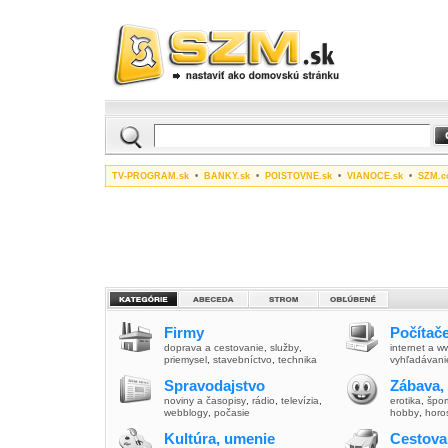
TV-PROGRAM.sk
•
BANKY.sk
•
POISTOVNE.sk
•
VIANOCE.sk
•
SZM.c
Firmy
Počítače
doprava a cestovanie
,
služby
,
internet a 
priemysel
,
stavebníctvo
,
technika
vyhľadávani
Spravodajstvo
Zábava,
noviny a časopisy
,
rádio
,
televízia
,
erotika
,
špor
webblogy
,
počasie
hobby
,
horo
Kultúra, umenie
Cestova