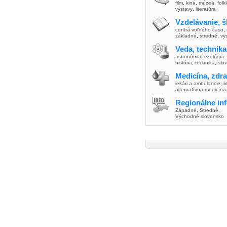
film
,
kiná
,
múzeá
,
folk
výstavy
,
literatúra
Vzdelávanie, š
centrá voľného času
,
základné
,
stredné
,
vy
Veda, technika
astronómia
,
ekológia
história
,
technika
,
slo
Medicína, zdra
lekári a ambulancie
,
l
alternatívna medicína
Regionálne in
Západné
,
Stredné
,
Východné slovensko