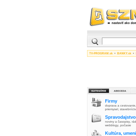
TV-PROGRAM.sk
•
BANKY.sk
•
Firmy
doprava a cestovanie
priemysel
,
stavebníct
Spravodajstvo
noviny a časopisy
,
rád
webblogy
,
počasie
Kultúra, umen