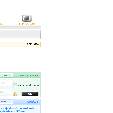
EB
TVPROGRAM
REKLAMA
zapamätať meno
a najvyšší súd o zrušenie
, dvadsať miliónov