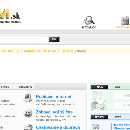
KATALÓG
POŠTA/W
POISTOVNE.sk
•
VIANOCE.sk
•
SZM.com
•
Platon.sk
reklama
Počítače, internet
,
služby
,
internet a www
,
e-mail
,
vo
,
technika
vyhľadávanie
,
tvorba stránok
Zábava, voľný čas
io
,
televízia
,
erotika
,
šport
,
hudba
,
diskusie
,
hobby
,
horoskopy
,
hry
Trump žiad
ie
Cestovanie a doprava
Obamacare