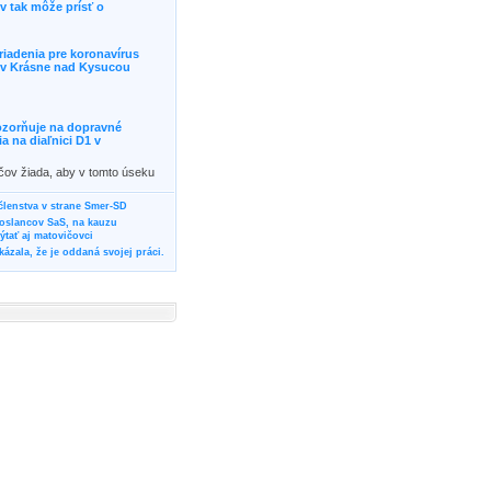
 tak môže prísť o
riadenia pre koronavírus
j v Krásne nad Kysucou
ozorňuje na dopravné
 na diaľnici D1 v
ičov žiada, aby v tomto úseku
ornosť, prípadne podľa
žili iné trasy.]]>
 členstva v strane Smer-SD
poslancov SaS, na kauzu
tať aj matovičovci
ázala, že je oddaná svojej práci.
svoju svadbu
rozí Bánovčanovi, ktorý dlhodobo
žuje za dobré, že sa veľa diskutuje
neho prokurátora
vala vládnych politikov, aby
ré žiadali od svojich oponentov
Slovensku? Cestujte so ZSSK