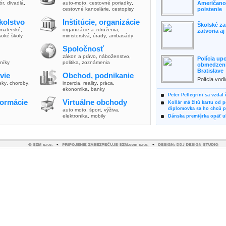
lór
,
divadlá
,
auto-moto
,
cestovné poriadky
,
Američanov
cestovné kancelárie
,
cestopisy
poistenie
kolstvo
Inštitúcie, organizácie
Školské za
materské
,
organizácie a združenia
,
zatvoria a
soké školy
ministerstvá
,
úrady
,
ambasády
Spoločnosť
zákon a právo
,
náboženstvo
,
Polícia up
vníky
politika
,
zoznámenia
obmedzenia
Bratislave
vie
Obchod, podnikanie
Polícia vod
ieky
,
choroby
,
inzercia
,
reality
,
práca
,
zvýšili poz
ekonomika
,
banky
možnosti vyu
Peter Pellegrini sa vzdal
formácie
Virtuálne obchody
Kollár má žltú kartu od 
diplomovka sa ho chcú pý
auto moto
,
šport, výživa
,
elektronika, mobily
Dánska premiérka opäť uk
Pre summit EÚ odložila 
Osem rokov za mrežami h
týral vlastnú matku
Ministerka Kolíková pova
o výbere nového generál
Prezidentka Čaputová vyz
dodržiavali princípy, kto
Plánujete dovolenku na 
výhodne a ekologicky