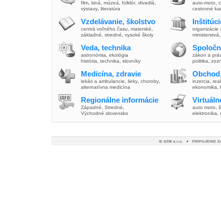
film
,
kiná
,
múzeá
,
folklór
,
divadlá
,
auto-moto
,
c
výstavy
,
literatúra
cestovné ka
Vzdelávanie, školstvo
Inštitúc
centrá voľného času
,
materské
,
organizácie 
základné
,
stredné
,
vysoké školy
ministerstvá
Veda, technika
Spoločn
astronómia
,
ekológia
zákon a prá
história
,
technika
,
slovníky
politika
,
zoz
Medicína, zdravie
Obchod,
lekári a ambulancie
,
lieky
,
choroby
,
inzercia
,
real
alternatívna medicína
ekonomika
,
Regionálne informácie
Virtuál
Západné
,
Stredné
,
auto moto
,
š
Východné slovensko
elektronika,