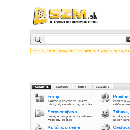
TV-PROGRAM.sk
•
BANKY.sk
•
POISTOVNE.sk
•
VIANOCE.sk
•
SZM.c
Firmy
Počítače
doprava a cestovanie
,
služby
,
internet a 
priemysel
,
stavebníctvo
,
technika
vyhľadávani
Spravodajstvo
Zábava,
noviny a časopisy
,
rádio
,
televízia
,
erotika
,
špor
webblogy
,
počasie
hobby
,
horo
Kultúra, umenie
Cestova