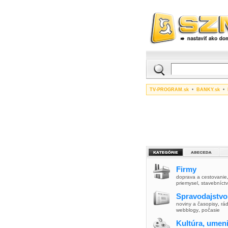
TV-PROGRAM.sk
•
BANKY.sk
•
Firmy
doprava a cestovanie
priemysel
,
stavebníct
Spravodajstvo
noviny a časopisy
,
rád
webblogy
,
počasie
Kultúra, umen