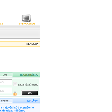
EB
TVPROGRAM
REKLAMA
zapamätať meno
a najvyšší súd o zrušenie
, dvadsať miliónov