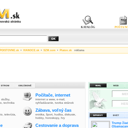
KATALÓG
POŠTA/W
POISTOVNE.sk
•
VIANOCE.sk
•
SZM.com
•
Platon.sk
reklama
Počítače, internet
,
služby
,
internet a www
,
e-mail
,
vo
,
technika
vyhľadávanie
,
tvorba stránok
Zábava, voľný čas
io
,
televízia
,
erotika
,
šport
,
hudba
,
diskusie
,
hobby
,
horoskopy
,
hry
Trump žiad
ie
Cestovanie a doprava
Obamacare