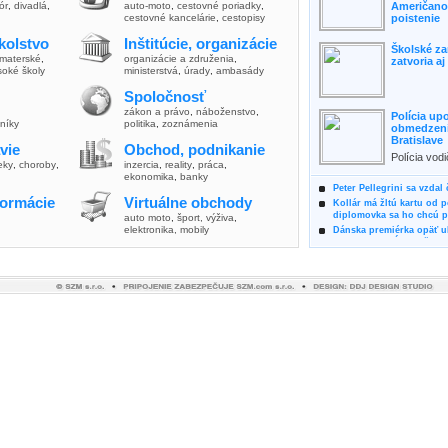
lór
,
divadlá
,
auto-moto
,
cestovné poriadky
,
Američanov
cestovné kancelárie
,
cestopisy
poistenie
kolstvo
Inštitúcie, organizácie
Školské za
materské
,
organizácie a združenia
,
zatvoria a
soké školy
ministerstvá
,
úrady
,
ambasády
Spoločnosť
zákon a právo
,
náboženstvo
,
Polícia up
vníky
politika
,
zoznámenia
obmedzenia
Bratislave
vie
Obchod, podnikanie
Polícia vod
ieky
,
choroby
,
inzercia
,
reality
,
práca
,
zvýšili poz
ekonomika
,
banky
možnosti vyu
Peter Pellegrini sa vzdal
formácie
Virtuálne obchody
Kollár má žltú kartu od 
diplomovka sa ho chcú pý
auto moto
,
šport, výživa
,
elektronika, mobily
Dánska premiérka opäť uk
Pre summit EÚ odložila 
Osem rokov za mrežami h
týral vlastnú matku
Ministerka Kolíková pova
o výbere nového generál
Prezidentka Čaputová vyz
dodržiavali princípy, kto
Plánujete dovolenku na 
výhodne a ekologicky