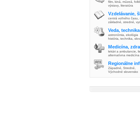
film
,
kiná
,
múzeá
,
folk
výstavy
,
literatúra
Vzdelávanie, š
centrá voľného času
,
základné
,
stredné
,
vy
Veda, technika
astronómia
,
ekológia
história
,
technika
,
slo
Medicína, zdra
lekári a ambulancie
,
l
alternatívna medicína
Regionálne in
Západné
,
Stredné
,
Východné slovensko