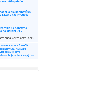
 tak môže prísť o
riadenia pre koronavírus
j v Krásne nad Kysucou
ozorňuje na dopravné
 na diaľnici D1 v
ičov žiada, aby v tomto úseku
ornosť, prípadne podľa
žili iné trasy.]]>
 členstva v strane Smer-SD
poslancov SaS, na kauzu
tať aj matovičovci
ázala, že je oddaná svojej práci.
svoju svadbu
rozí Bánovčanovi, ktorý dlhodobo
žuje za dobré, že sa veľa diskutuje
neho prokurátora
vala vládnych politikov, aby
ré žiadali od svojich oponentov
Slovensku? Cestujte so ZSSK