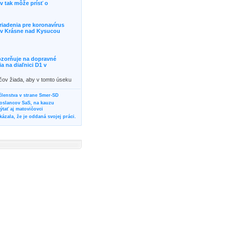
 tak môže prísť o
riadenia pre koronavírus
j v Krásne nad Kysucou
ozorňuje na dopravné
 na diaľnici D1 v
ičov žiada, aby v tomto úseku
ornosť, prípadne podľa
žili iné trasy.]]>
 členstva v strane Smer-SD
poslancov SaS, na kauzu
tať aj matovičovci
ázala, že je oddaná svojej práci.
svoju svadbu
rozí Bánovčanovi, ktorý dlhodobo
žuje za dobré, že sa veľa diskutuje
neho prokurátora
vala vládnych politikov, aby
ré žiadali od svojich oponentov
Slovensku? Cestujte so ZSSK