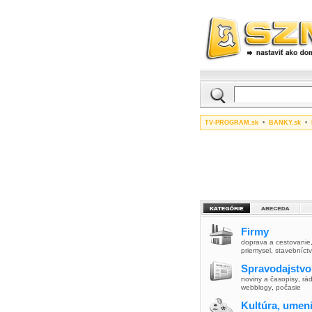
TV-PROGRAM.sk
•
BANKY.sk
•
Firmy
doprava a cestovanie
priemysel
,
stavebníct
Spravodajstvo
noviny a časopisy
,
rád
webblogy
,
počasie
Kultúra, umen