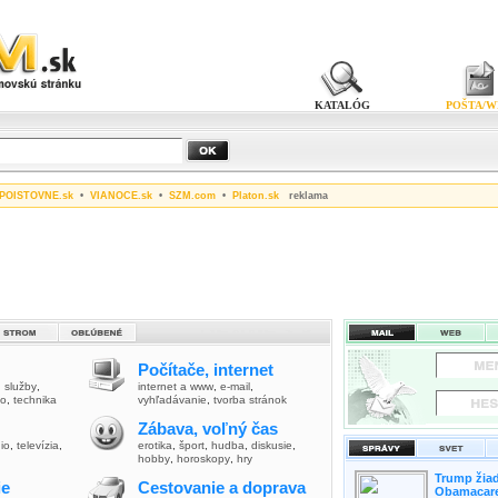
KATALÓG
POŠTA/W
POISTOVNE.sk
•
VIANOCE.sk
•
SZM.com
•
Platon.sk
reklama
Počítače, internet
,
služby
,
internet a www
,
e-mail
,
vo
,
technika
vyhľadávanie
,
tvorba stránok
Zábava, voľný čas
io
,
televízia
,
erotika
,
šport
,
hudba
,
diskusie
,
hobby
,
horoskopy
,
hry
Trump žiad
ie
Cestovanie a doprava
Obamacare