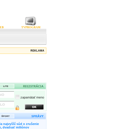
EB
TVPROGRAM
REKLAMA
zapamätať meno
a najvyšší súd o zrušenie
, dvadsať miliónov