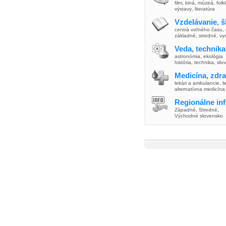
film
,
kiná
,
múzeá
,
folk
výstavy
,
literatúra
Vzdelávanie, š
centrá voľného času
,
základné
,
stredné
,
vy
Veda, technika
astronómia
,
ekológia
história
,
technika
,
slo
Medicína, zdra
lekári a ambulancie
,
l
alternatívna medicína
Regionálne in
Západné
,
Stredné
,
Východné slovensko