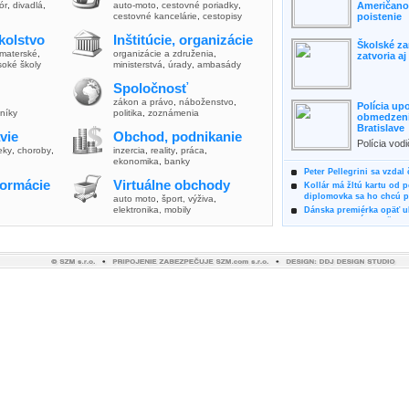
lór
,
divadlá
,
auto-moto
,
cestovné poriadky
,
Američanov
cestovné kancelárie
,
cestopisy
poistenie
kolstvo
Inštitúcie, organizácie
Školské za
materské
,
organizácie a združenia
,
zatvoria a
soké školy
ministerstvá
,
úrady
,
ambasády
Spoločnosť
zákon a právo
,
náboženstvo
,
Polícia up
vníky
politika
,
zoznámenia
obmedzenia
Bratislave
vie
Obchod, podnikanie
Polícia vod
ieky
,
choroby
,
inzercia
,
reality
,
práca
,
zvýšili poz
ekonomika
,
banky
možnosti vyu
Peter Pellegrini sa vzdal
formácie
Virtuálne obchody
Kollár má žltú kartu od 
diplomovka sa ho chcú pý
auto moto
,
šport, výživa
,
elektronika, mobily
Dánska premiérka opäť uk
Pre summit EÚ odložila 
Osem rokov za mrežami h
týral vlastnú matku
Ministerka Kolíková pova
o výbere nového generál
Prezidentka Čaputová vyz
dodržiavali princípy, kto
Plánujete dovolenku na 
výhodne a ekologicky