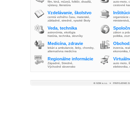
film
,
kiná
,
múzeá
,
folklór
,
divadlá
,
auto-moto
,
c
výstavy
,
literatúra
cestovné ka
Vzdelávanie, školstvo
Inštitúc
centrá voľného času
,
materské
,
organizácie 
základné
,
stredné
,
vysoké školy
ministerstvá
Veda, technika
Spoločn
astronómia
,
ekológia
zákon a prá
história
,
technika
,
slovníky
politika
,
zoz
Medicína, zdravie
Obchod,
lekári a ambulancie
,
lieky
,
choroby
,
inzercia
,
real
alternatívna medicína
ekonomika
,
Regionálne informácie
Virtuál
Západné
,
Stredné
,
auto moto
,
š
Východné slovensko
elektronika,