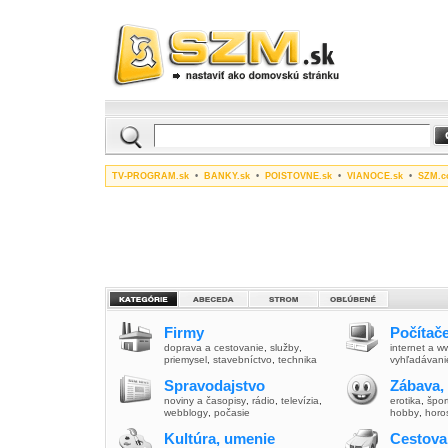
TV-PROGRAM.sk
•
BANKY.sk
•
POISTOVNE.sk
•
VIANOCE.sk
•
SZM.c
Firmy
Počítače
doprava a cestovanie
,
služby
,
internet a 
priemysel
,
stavebníctvo
,
technika
vyhľadávani
Spravodajstvo
Zábava,
noviny a časopisy
,
rádio
,
televízia
,
erotika
,
špor
webblogy
,
počasie
hobby
,
horo
Kultúra, umenie
Cestova