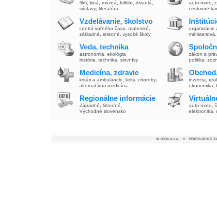
film
,
kiná
,
múzeá
,
folklór
,
divadlá
,
auto-moto
,
c
výstavy
,
literatúra
cestovné ka
Vzdelávanie, školstvo
Inštitúc
centrá voľného času
,
materské
,
organizácie 
základné
,
stredné
,
vysoké školy
ministerstvá
Veda, technika
Spoločn
astronómia
,
ekológia
zákon a prá
história
,
technika
,
slovníky
politika
,
zoz
Medicína, zdravie
Obchod,
lekári a ambulancie
,
lieky
,
choroby
,
inzercia
,
real
alternatívna medicína
ekonomika
,
Regionálne informácie
Virtuál
Západné
,
Stredné
,
auto moto
,
š
Východné slovensko
elektronika,