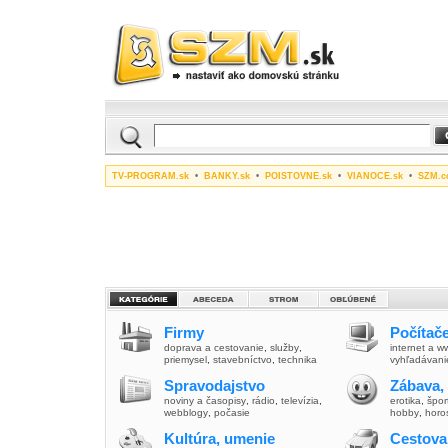
TV-PROGRAM.sk
•
BANKY.sk
•
POISTOVNE.sk
•
VIANOCE.sk
•
SZM.c
Firmy
Počítače
doprava a cestovanie
,
služby
,
internet a 
priemysel
,
stavebníctvo
,
technika
vyhľadávani
Spravodajstvo
Zábava,
noviny a časopisy
,
rádio
,
televízia
,
erotika
,
špor
webblogy
,
počasie
hobby
,
horo
Kultúra, umenie
Cestova