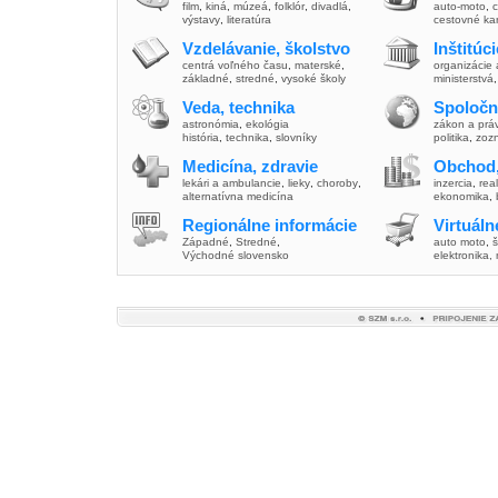
film
,
kiná
,
múzeá
,
folklór
,
divadlá
,
auto-moto
,
c
výstavy
,
literatúra
cestovné ka
Vzdelávanie, školstvo
Inštitúc
centrá voľného času
,
materské
,
organizácie 
základné
,
stredné
,
vysoké školy
ministerstvá
Veda, technika
Spoločn
astronómia
,
ekológia
zákon a prá
história
,
technika
,
slovníky
politika
,
zoz
Medicína, zdravie
Obchod,
lekári a ambulancie
,
lieky
,
choroby
,
inzercia
,
real
alternatívna medicína
ekonomika
,
Regionálne informácie
Virtuál
Západné
,
Stredné
,
auto moto
,
š
Východné slovensko
elektronika,