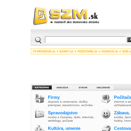
TV-PROGRAM.sk
•
BANKY.sk
•
POISTOVNE.sk
•
VIANOCE.sk
•
SZM.c
Firmy
Počítače
doprava a cestovanie
,
služby
,
internet a 
priemysel
,
stavebníctvo
,
technika
vyhľadávani
Spravodajstvo
Zábava,
noviny a časopisy
,
rádio
,
televízia
,
erotika
,
špor
webblogy
,
počasie
hobby
,
horo
Kultúra, umenie
Cestova