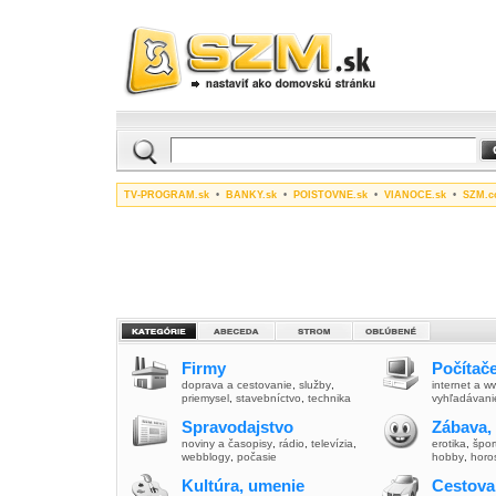
TV-PROGRAM.sk
•
BANKY.sk
•
POISTOVNE.sk
•
VIANOCE.sk
•
SZM.c
Firmy
Počítače
doprava a cestovanie
,
služby
,
internet a 
priemysel
,
stavebníctvo
,
technika
vyhľadávani
Spravodajstvo
Zábava,
noviny a časopisy
,
rádio
,
televízia
,
erotika
,
špor
webblogy
,
počasie
hobby
,
horo
Kultúra, umenie
Cestova