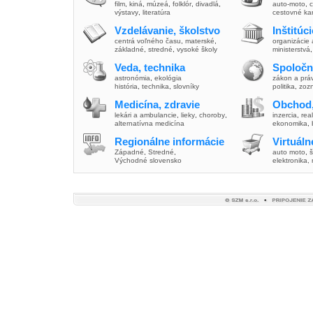
film
,
kiná
,
múzeá
,
folklór
,
divadlá
,
auto-moto
,
c
výstavy
,
literatúra
cestovné ka
Vzdelávanie, školstvo
Inštitúc
centrá voľného času
,
materské
,
organizácie 
základné
,
stredné
,
vysoké školy
ministerstvá
Veda, technika
Spoločn
astronómia
,
ekológia
zákon a prá
história
,
technika
,
slovníky
politika
,
zoz
Medicína, zdravie
Obchod,
lekári a ambulancie
,
lieky
,
choroby
,
inzercia
,
real
alternatívna medicína
ekonomika
,
Regionálne informácie
Virtuál
Západné
,
Stredné
,
auto moto
,
š
Východné slovensko
elektronika,