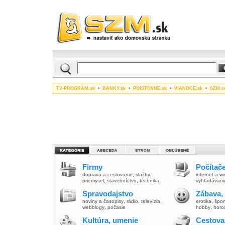
TV-PROGRAM.sk
•
BANKY.sk
•
POISTOVNE.sk
•
VIANOCE.sk
•
SZM.c
Firmy
Počítače
doprava a cestovanie
,
služby
,
internet a 
priemysel
,
stavebníctvo
,
technika
vyhľadávani
Spravodajstvo
Zábava,
noviny a časopisy
,
rádio
,
televízia
,
erotika
,
špor
webblogy
,
počasie
hobby
,
horo
Kultúra, umenie
Cestova