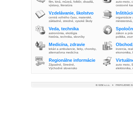
film
,
kiná
,
múzeá
,
folklór
,
divadlá
,
auto-moto
,
c
výstavy
,
literatúra
cestovné ka
Vzdelávanie, školstvo
Inštitúc
centrá voľného času
,
materské
,
organizácie 
základné
,
stredné
,
vysoké školy
ministerstvá
Veda, technika
Spoločn
astronómia
,
ekológia
zákon a prá
história
,
technika
,
slovníky
politika
,
zoz
Medicína, zdravie
Obchod,
lekári a ambulancie
,
lieky
,
choroby
,
inzercia
,
real
alternatívna medicína
ekonomika
,
Regionálne informácie
Virtuál
Západné
,
Stredné
,
auto moto
,
š
Východné slovensko
elektronika,