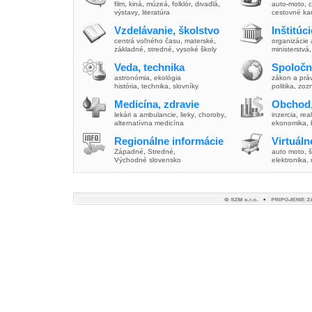
film
,
kiná
,
múzeá
,
folklór
,
divadlá
,
auto-moto
,
c
výstavy
,
literatúra
cestovné ka
Vzdelávanie, školstvo
Inštitúc
centrá voľného času
,
materské
,
organizácie 
základné
,
stredné
,
vysoké školy
ministerstvá
Veda, technika
Spoločn
astronómia
,
ekológia
zákon a prá
história
,
technika
,
slovníky
politika
,
zoz
Medicína, zdravie
Obchod,
lekári a ambulancie
,
lieky
,
choroby
,
inzercia
,
real
alternatívna medicína
ekonomika
,
Regionálne informácie
Virtuál
Západné
,
Stredné
,
auto moto
,
š
Východné slovensko
elektronika,