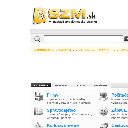
TV-PROGRAM.sk
•
BANKY.sk
•
POISTOVNE.sk
•
VIANOCE.sk
•
SZM.c
Firmy
Počítače
doprava a cestovanie
,
služby
,
internet a 
priemysel
,
stavebníctvo
,
technika
vyhľadávani
Spravodajstvo
Zábava,
noviny a časopisy
,
rádio
,
televízia
,
erotika
,
špor
webblogy
,
počasie
hobby
,
horo
Kultúra, umenie
Cestova