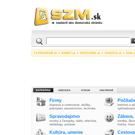
TV-PROGRAM.sk
•
BANKY.sk
•
POISTOVNE.sk
•
VIANOCE.sk
•
SZM.c
Firmy
Počítače
doprava a cestovanie
,
služby
,
internet a 
priemysel
,
stavebníctvo
,
technika
vyhľadávani
Spravodajstvo
Zábava,
noviny a časopisy
,
rádio
,
televízia
,
erotika
,
špor
webblogy
,
počasie
hobby
,
horo
Kultúra, umenie
Cestova