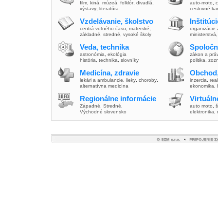
film
,
kiná
,
múzeá
,
folklór
,
divadlá
,
auto-moto
,
c
výstavy
,
literatúra
cestovné ka
Vzdelávanie, školstvo
Inštitúc
centrá voľného času
,
materské
,
organizácie 
základné
,
stredné
,
vysoké školy
ministerstvá
Veda, technika
Spoločn
astronómia
,
ekológia
zákon a prá
história
,
technika
,
slovníky
politika
,
zoz
Medicína, zdravie
Obchod,
lekári a ambulancie
,
lieky
,
choroby
,
inzercia
,
real
alternatívna medicína
ekonomika
,
Regionálne informácie
Virtuál
Západné
,
Stredné
,
auto moto
,
š
Východné slovensko
elektronika,