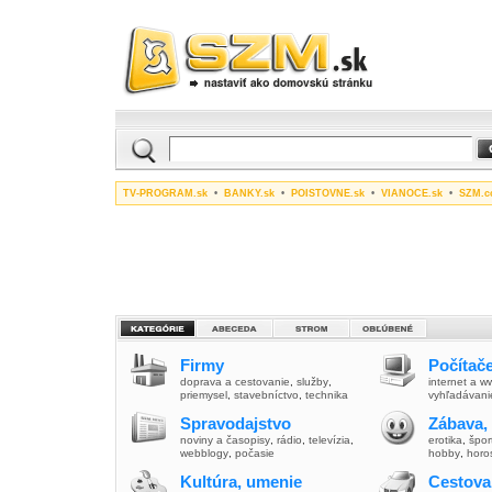
TV-PROGRAM.sk
•
BANKY.sk
•
POISTOVNE.sk
•
VIANOCE.sk
•
SZM.c
Firmy
Počítače
doprava a cestovanie
,
služby
,
internet a 
priemysel
,
stavebníctvo
,
technika
vyhľadávani
Spravodajstvo
Zábava,
noviny a časopisy
,
rádio
,
televízia
,
erotika
,
špor
webblogy
,
počasie
hobby
,
horo
Kultúra, umenie
Cestova