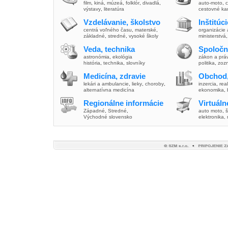
film
,
kiná
,
múzeá
,
folklór
,
divadlá
,
auto-moto
,
c
výstavy
,
literatúra
cestovné ka
Vzdelávanie, školstvo
Inštitúc
centrá voľného času
,
materské
,
organizácie 
základné
,
stredné
,
vysoké školy
ministerstvá
Veda, technika
Spoločn
astronómia
,
ekológia
zákon a prá
história
,
technika
,
slovníky
politika
,
zoz
Medicína, zdravie
Obchod,
lekári a ambulancie
,
lieky
,
choroby
,
inzercia
,
real
alternatívna medicína
ekonomika
,
Regionálne informácie
Virtuál
Západné
,
Stredné
,
auto moto
,
š
Východné slovensko
elektronika,