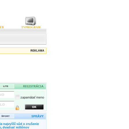
EB
TVPROGRAM
REKLAMA
zapamätať meno
a najvyšší súd o zrušenie
, dvadsať miliónov