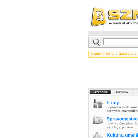
TV-PROGRAM.sk
•
BANKY.sk
•
Firmy
doprava a cestovanie
priemysel
,
stavebníct
Spravodajstvo
noviny a časopisy
,
rád
webblogy
,
počasie
Kultúra, umen