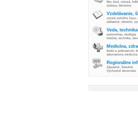
film
,
kiná
,
múzeá
,
folk
výstavy
,
literatúra
Vzdelávanie, š
centrá voľného času
,
základné
,
stredné
,
vy
Veda, technika
astronómia
,
ekológia
história
,
technika
,
slo
Medicína, zdra
lekári a ambulancie
,
l
alternatívna medicína
Regionálne in
Západné
,
Stredné
,
Východné slovensko