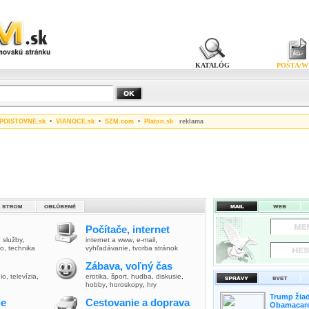
KATALÓG
POŠTA/W
POISTOVNE.sk
•
VIANOCE.sk
•
SZM.com
•
Platon.sk
reklama
Počítače, internet
,
služby
,
internet a www
,
e-mail
,
vo
,
technika
vyhľadávanie
,
tvorba stránok
Zábava, voľný čas
io
,
televízia
,
erotika
,
šport
,
hudba
,
diskusie
,
hobby
,
horoskopy
,
hry
Trump žiad
ie
Cestovanie a doprava
Obamacare