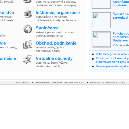
lór
,
divadlá
,
auto-moto
,
cestovné poriadky
,
Američanov
cestovné kancelárie
,
cestopisy
poistenie
kolstvo
Inštitúcie, organizácie
Školské za
materské
,
organizácie a združenia
,
zatvoria a
soké školy
ministerstvá
,
úrady
,
ambasády
Spoločnosť
zákon a právo
,
náboženstvo
,
Polícia up
vníky
politika
,
zoznámenia
obmedzenia
Bratislave
vie
Obchod, podnikanie
Polícia vod
ieky
,
choroby
,
inzercia
,
reality
,
práca
,
zvýšili poz
ekonomika
,
banky
možnosti vyu
Peter Pellegrini sa vzdal
formácie
Virtuálne obchody
Kollár má žltú kartu od 
diplomovka sa ho chcú pý
auto moto
,
šport, výživa
,
elektronika, mobily
Dánska premiérka opäť uk
Pre summit EÚ odložila 
Osem rokov za mrežami h
týral vlastnú matku
Ministerka Kolíková pova
o výbere nového generál
Prezidentka Čaputová vyz
dodržiavali princípy, kto
Plánujete dovolenku na 
výhodne a ekologicky