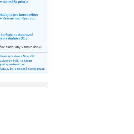
 tak môže prísť o
riadenia pre koronavírus
j v Krásne nad Kysucou
ozorňuje na dopravné
 na diaľnici D1 v
ičov žiada, aby v tomto úseku
ornosť, prípadne podľa
žili iné trasy.]]>
 členstva v strane Smer-SD
poslancov SaS, na kauzu
tať aj matovičovci
ázala, že je oddaná svojej práci.
svoju svadbu
rozí Bánovčanovi, ktorý dlhodobo
žuje za dobré, že sa veľa diskutuje
neho prokurátora
vala vládnych politikov, aby
ré žiadali od svojich oponentov
Slovensku? Cestujte so ZSSK