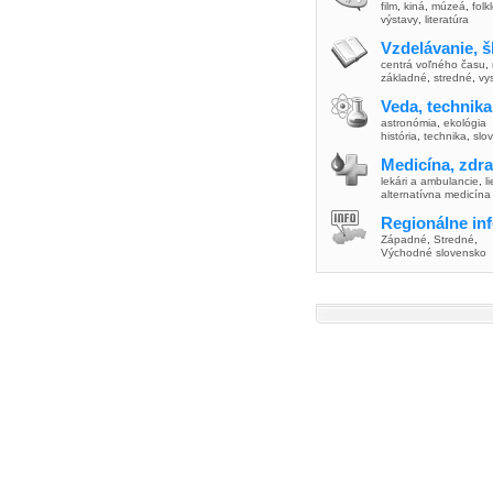
film
,
kiná
,
múzeá
,
folk
výstavy
,
literatúra
Vzdelávanie, š
centrá voľného času
,
základné
,
stredné
,
vy
Veda, technika
astronómia
,
ekológia
história
,
technika
,
slo
Medicína, zdra
lekári a ambulancie
,
l
alternatívna medicína
Regionálne in
Západné
,
Stredné
,
Východné slovensko