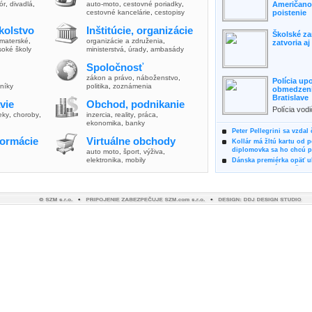
lór
,
divadlá
,
auto-moto
,
cestovné poriadky
,
Američanov
cestovné kancelárie
,
cestopisy
poistenie
kolstvo
Inštitúcie, organizácie
Školské za
materské
,
organizácie a združenia
,
zatvoria a
soké školy
ministerstvá
,
úrady
,
ambasády
Spoločnosť
zákon a právo
,
náboženstvo
,
Polícia up
vníky
politika
,
zoznámenia
obmedzenia
Bratislave
vie
Obchod, podnikanie
Polícia vod
ieky
,
choroby
,
inzercia
,
reality
,
práca
,
zvýšili poz
ekonomika
,
banky
možnosti vyu
Peter Pellegrini sa vzdal
formácie
Virtuálne obchody
Kollár má žltú kartu od 
diplomovka sa ho chcú pý
auto moto
,
šport, výživa
,
elektronika, mobily
Dánska premiérka opäť uk
Pre summit EÚ odložila 
Osem rokov za mrežami h
týral vlastnú matku
Ministerka Kolíková pova
o výbere nového generál
Prezidentka Čaputová vyz
dodržiavali princípy, kto
Plánujete dovolenku na 
výhodne a ekologicky