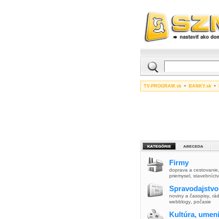
TV-PROGRAM.sk
•
BANKY.sk
•
Firmy
doprava a cestovanie
priemysel
,
stavebníct
Spravodajstvo
noviny a časopisy
,
rád
webblogy
,
počasie
Kultúra, umen