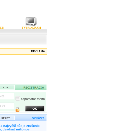
EB
TVPROGRAM
REKLAMA
zapamätať meno
a najvyšší súd o zrušenie
, dvadsať miliónov