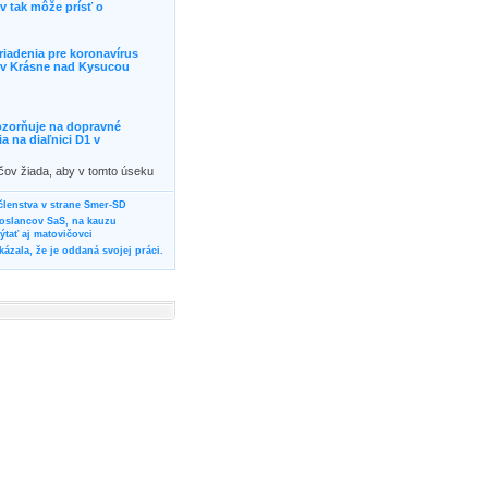
 tak môže prísť o
riadenia pre koronavírus
j v Krásne nad Kysucou
ozorňuje na dopravné
 na diaľnici D1 v
ičov žiada, aby v tomto úseku
ornosť, prípadne podľa
žili iné trasy.]]>
 členstva v strane Smer-SD
poslancov SaS, na kauzu
tať aj matovičovci
ázala, že je oddaná svojej práci.
svoju svadbu
rozí Bánovčanovi, ktorý dlhodobo
žuje za dobré, že sa veľa diskutuje
neho prokurátora
vala vládnych politikov, aby
ré žiadali od svojich oponentov
Slovensku? Cestujte so ZSSK