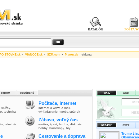
KATALÓG
POŠTA/W
POISTOVNE.sk
•
VIANOCE.sk
•
SZM.com
•
Platon.sk
reklama
Počítače, internet
,
služby
,
internet a www
,
e-mail
,
vo
,
technika
vyhľadávanie
,
tvorba stránok
Zábava, voľný čas
io
,
televízia
,
erotika
,
šport
,
hudba
,
diskusie
,
hobby
,
horoskopy
,
hry
Trump žiad
ie
Cestovanie a doprava
Obamacare