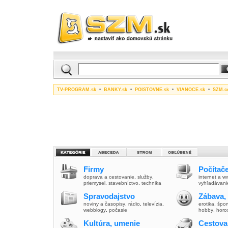
TV-PROGRAM.sk
•
BANKY.sk
•
POISTOVNE.sk
•
VIANOCE.sk
•
SZM.c
Firmy
Počítače
doprava a cestovanie
,
služby
,
internet a 
priemysel
,
stavebníctvo
,
technika
vyhľadávani
Spravodajstvo
Zábava,
noviny a časopisy
,
rádio
,
televízia
,
erotika
,
špor
webblogy
,
počasie
hobby
,
horo
Kultúra, umenie
Cestova