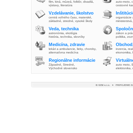
film
,
kiná
,
múzeá
,
folklór
,
divadlá
,
auto-moto
,
c
výstavy
,
literatúra
cestovné ka
Vzdelávanie, školstvo
Inštitúc
centrá voľného času
,
materské
,
organizácie 
základné
,
stredné
,
vysoké školy
ministerstvá
Veda, technika
Spoločn
astronómia
,
ekológia
zákon a prá
história
,
technika
,
slovníky
politika
,
zoz
Medicína, zdravie
Obchod,
lekári a ambulancie
,
lieky
,
choroby
,
inzercia
,
real
alternatívna medicína
ekonomika
,
Regionálne informácie
Virtuál
Západné
,
Stredné
,
auto moto
,
š
Východné slovensko
elektronika,