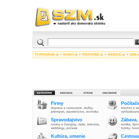
TV-PROGRAM.sk
•
BANKY.sk
•
POISTOVNE.sk
•
VIANOCE.sk
•
SZM.c
Firmy
Počítače
doprava a cestovanie
,
služby
,
internet a 
priemysel
,
stavebníctvo
,
technika
vyhľadávani
Spravodajstvo
Zábava,
noviny a časopisy
,
rádio
,
televízia
,
erotika
,
špor
webblogy
,
počasie
hobby
,
horo
Kultúra, umenie
Cestova