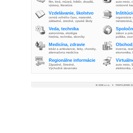
film
,
kiná
,
múzeá
,
folklór
,
divadlá
,
auto-moto
,
c
výstavy
,
literatúra
cestovné ka
Vzdelávanie, školstvo
Inštitúc
centrá voľného času
,
materské
,
organizácie 
základné
,
stredné
,
vysoké školy
ministerstvá
Veda, technika
Spoločn
astronómia
,
ekológia
zákon a prá
história
,
technika
,
slovníky
politika
,
zoz
Medicína, zdravie
Obchod,
lekári a ambulancie
,
lieky
,
choroby
,
inzercia
,
real
alternatívna medicína
ekonomika
,
Regionálne informácie
Virtuál
Západné
,
Stredné
,
auto moto
,
š
Východné slovensko
elektronika,