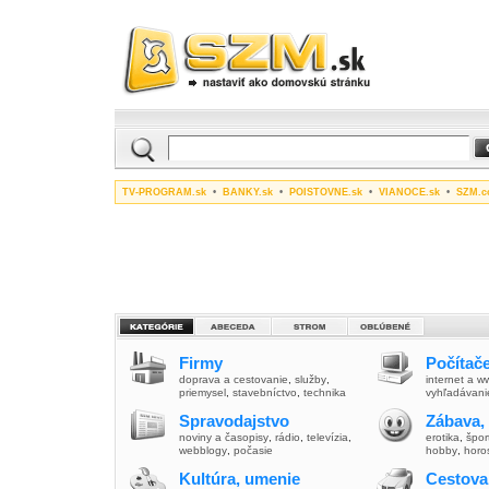
TV-PROGRAM.sk
•
BANKY.sk
•
POISTOVNE.sk
•
VIANOCE.sk
•
SZM.c
Firmy
Počítače
doprava a cestovanie
,
služby
,
internet a 
priemysel
,
stavebníctvo
,
technika
vyhľadávani
Spravodajstvo
Zábava,
noviny a časopisy
,
rádio
,
televízia
,
erotika
,
špor
webblogy
,
počasie
hobby
,
horo
Kultúra, umenie
Cestova