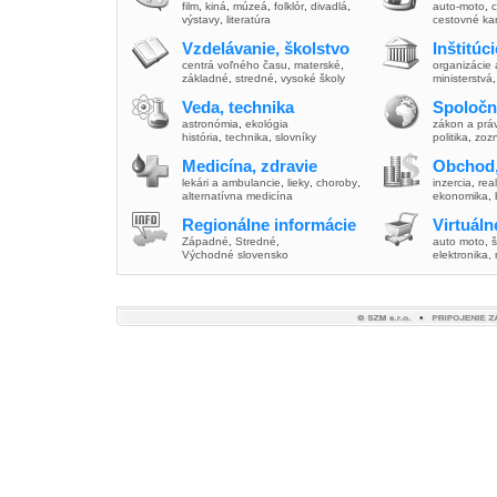
film
,
kiná
,
múzeá
,
folklór
,
divadlá
,
auto-moto
,
c
výstavy
,
literatúra
cestovné ka
Vzdelávanie, školstvo
Inštitúc
centrá voľného času
,
materské
,
organizácie 
základné
,
stredné
,
vysoké školy
ministerstvá
Veda, technika
Spoločn
astronómia
,
ekológia
zákon a prá
história
,
technika
,
slovníky
politika
,
zoz
Medicína, zdravie
Obchod,
lekári a ambulancie
,
lieky
,
choroby
,
inzercia
,
real
alternatívna medicína
ekonomika
,
Regionálne informácie
Virtuál
Západné
,
Stredné
,
auto moto
,
š
Východné slovensko
elektronika,