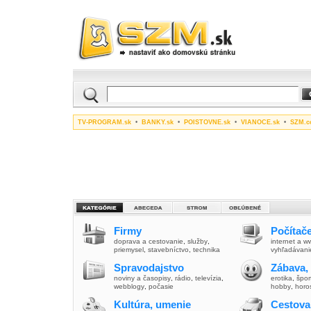
TV-PROGRAM.sk
•
BANKY.sk
•
POISTOVNE.sk
•
VIANOCE.sk
•
SZM.c
Firmy
Počítače
doprava a cestovanie
,
služby
,
internet a 
priemysel
,
stavebníctvo
,
technika
vyhľadávani
Spravodajstvo
Zábava,
noviny a časopisy
,
rádio
,
televízia
,
erotika
,
špor
webblogy
,
počasie
hobby
,
horo
Kultúra, umenie
Cestova