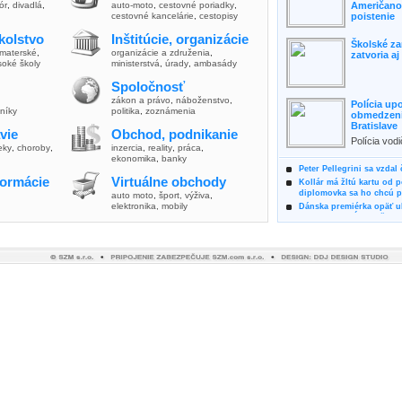
lór
,
divadlá
,
auto-moto
,
cestovné poriadky
,
Američanov
cestovné kancelárie
,
cestopisy
poistenie
kolstvo
Inštitúcie, organizácie
Školské za
materské
,
organizácie a združenia
,
zatvoria a
soké školy
ministerstvá
,
úrady
,
ambasády
Spoločnosť
zákon a právo
,
náboženstvo
,
Polícia up
vníky
politika
,
zoznámenia
obmedzenia
Bratislave
vie
Obchod, podnikanie
Polícia vod
ieky
,
choroby
,
inzercia
,
reality
,
práca
,
zvýšili poz
ekonomika
,
banky
možnosti vyu
Peter Pellegrini sa vzdal
formácie
Virtuálne obchody
Kollár má žltú kartu od 
diplomovka sa ho chcú pý
auto moto
,
šport, výživa
,
elektronika, mobily
Dánska premiérka opäť uk
Pre summit EÚ odložila 
Osem rokov za mrežami h
týral vlastnú matku
Ministerka Kolíková pova
o výbere nového generál
Prezidentka Čaputová vyz
dodržiavali princípy, kto
Plánujete dovolenku na 
výhodne a ekologicky