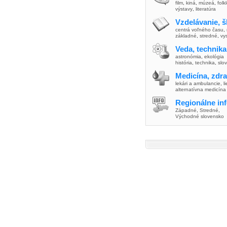
film
,
kiná
,
múzeá
,
folk
výstavy
,
literatúra
Vzdelávanie, š
centrá voľného času
,
základné
,
stredné
,
vy
Veda, technika
astronómia
,
ekológia
história
,
technika
,
slo
Medicína, zdra
lekári a ambulancie
,
l
alternatívna medicína
Regionálne in
Západné
,
Stredné
,
Východné slovensko