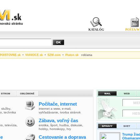
KATALÓG
POŠTA/W
POISTOVNE.sk
•
VIANOCE.sk
•
SZM.com
•
Platon.sk
reklama
Počítače, internet
,
služby
,
internet a www
,
e-mail
,
vo
,
technika
vyhľadávanie
,
tvorba stránok
Zábava, voľný čas
io
,
televízia
,
erotika
,
šport
,
hudba
,
diskusie
,
hobby
,
horoskopy
,
hry
Trump žiad
ie
Cestovanie a doprava
Obamacare