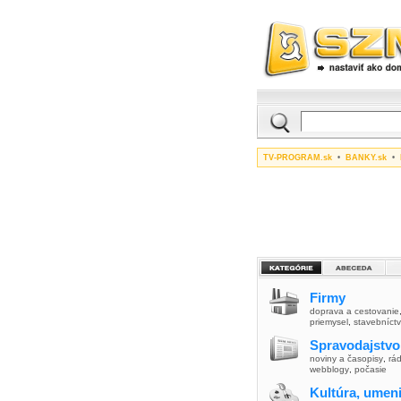
TV-PROGRAM.sk
•
BANKY.sk
•
Firmy
doprava a cestovanie
priemysel
,
stavebníct
Spravodajstvo
noviny a časopisy
,
rád
webblogy
,
počasie
Kultúra, umen