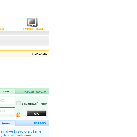
EB
TVPROGRAM
REKLAMA
zapamätať meno
a najvyšší súd o zrušenie
, dvadsať miliónov