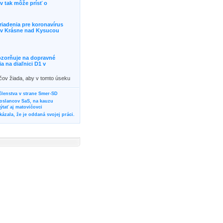
 tak môže prísť o
riadenia pre koronavírus
j v Krásne nad Kysucou
ozorňuje na dopravné
 na diaľnici D1 v
ičov žiada, aby v tomto úseku
ornosť, prípadne podľa
žili iné trasy.]]>
 členstva v strane Smer-SD
poslancov SaS, na kauzu
tať aj matovičovci
ázala, že je oddaná svojej práci.
svoju svadbu
rozí Bánovčanovi, ktorý dlhodobo
žuje za dobré, že sa veľa diskutuje
neho prokurátora
vala vládnych politikov, aby
ré žiadali od svojich oponentov
Slovensku? Cestujte so ZSSK