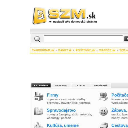
TV-PROGRAM.sk
•
BANKY.sk
•
POISTOVNE.sk
•
VIANOCE.sk
•
SZM.c
Firmy
Počítače
doprava a cestovanie
,
služby
,
internet a 
priemysel
,
stavebníctvo
,
technika
vyhľadávani
Spravodajstvo
Zábava,
noviny a časopisy
,
rádio
,
televízia
,
erotika
,
špor
webblogy
,
počasie
hobby
,
horo
Kultúra, umenie
Cestova