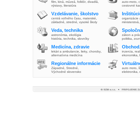
film
,
kiná
,
múzeá
,
folklór
,
divadlá
,
auto-moto
,
c
výstavy
,
literatúra
cestovné ka
Vzdelávanie, školstvo
Inštitúc
centrá voľného času
,
materské
,
organizácie 
základné
,
stredné
,
vysoké školy
ministerstvá
Veda, technika
Spoločn
astronómia
,
ekológia
zákon a prá
história
,
technika
,
slovníky
politika
,
zoz
Medicína, zdravie
Obchod,
lekári a ambulancie
,
lieky
,
choroby
,
inzercia
,
real
alternatívna medicína
ekonomika
,
Regionálne informácie
Virtuál
Západné
,
Stredné
,
auto moto
,
š
Východné slovensko
elektronika,