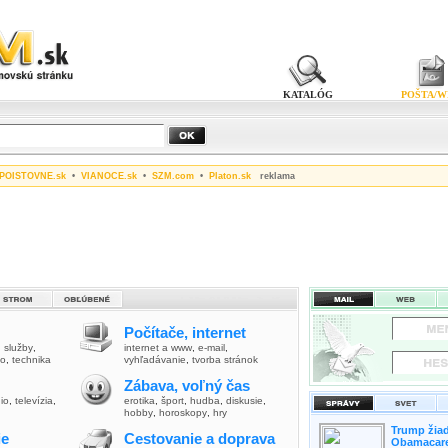
KATALÓG
POŠTA/W
POISTOVNE.sk
•
VIANOCE.sk
•
SZM.com
•
Platon.sk
reklama
Počítače, internet
,
služby
,
internet a www
,
e-mail
,
vo
,
technika
vyhľadávanie
,
tvorba stránok
Zábava, voľný čas
io
,
televízia
,
erotika
,
šport
,
hudba
,
diskusie
,
hobby
,
horoskopy
,
hry
Trump žiad
ie
Cestovanie a doprava
Obamacare