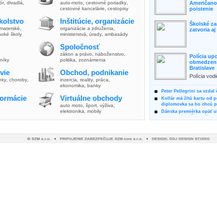
lór
,
divadlá
,
auto-moto
,
cestovné poriadky
,
Američanov
cestovné kancelárie
,
cestopisy
poistenie
kolstvo
Inštitúcie, organizácie
Školské za
materské
,
organizácie a združenia
,
zatvoria a
soké školy
ministerstvá
,
úrady
,
ambasády
Spoločnosť
zákon a právo
,
náboženstvo
,
Polícia up
vníky
politika
,
zoznámenia
obmedzenia
Bratislave
vie
Obchod, podnikanie
Polícia vod
ieky
,
choroby
,
inzercia
,
reality
,
práca
,
zvýšili poz
ekonomika
,
banky
možnosti vyu
Peter Pellegrini sa vzdal
formácie
Virtuálne obchody
Kollár má žltú kartu od 
diplomovka sa ho chcú pý
auto moto
,
šport, výživa
,
elektronika, mobily
Dánska premiérka opäť uk
Pre summit EÚ odložila 
Osem rokov za mrežami h
týral vlastnú matku
Ministerka Kolíková pova
o výbere nového generál
Prezidentka Čaputová vyz
dodržiavali princípy, kto
Plánujete dovolenku na 
výhodne a ekologicky