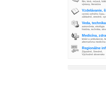
film
,
kiná
,
múzeá
,
folk
výstavy
,
literatúra
Vzdelávanie, š
centrá voľného času
,
základné
,
stredné
,
vy
Veda, technika
astronómia
,
ekológia
história
,
technika
,
slo
Medicína, zdra
lekári a ambulancie
,
l
alternatívna medicína
Regionálne in
Západné
,
Stredné
,
Východné slovensko