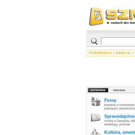
TV-PROGRAM.sk
•
BANKY.sk
•
Firmy
doprava a cestovanie
priemysel
,
stavebníct
Spravodajstvo
noviny a časopisy
,
rád
webblogy
,
počasie
Kultúra, umen