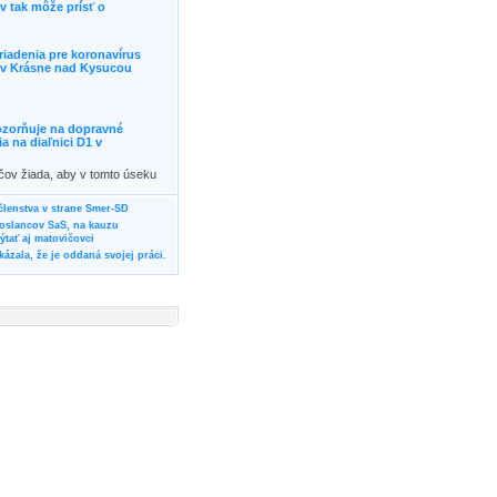
 tak môže prísť o
riadenia pre koronavírus
j v Krásne nad Kysucou
ozorňuje na dopravné
 na diaľnici D1 v
ičov žiada, aby v tomto úseku
ornosť, prípadne podľa
žili iné trasy.]]>
 členstva v strane Smer-SD
poslancov SaS, na kauzu
tať aj matovičovci
ázala, že je oddaná svojej práci.
svoju svadbu
rozí Bánovčanovi, ktorý dlhodobo
žuje za dobré, že sa veľa diskutuje
neho prokurátora
vala vládnych politikov, aby
ré žiadali od svojich oponentov
Slovensku? Cestujte so ZSSK