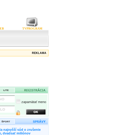
EB
TVPROGRAM
REKLAMA
zapamätať meno
a najvyšší súd o zrušenie
, dvadsať miliónov