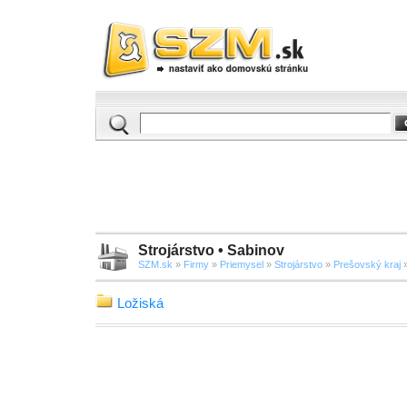
Strojárstvo • Sabinov
SZM.sk
»
Firmy
»
Priemysel
»
Strojárstvo
»
Prešovský kraj
»
Ložiská