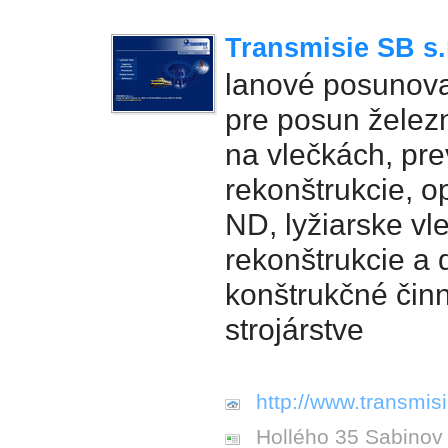
Transmisie SB s.
lanové posunova
pre posun želez
na vlečkách, pr
rekonštrukcie, 
ND, lyžiarske vle
rekonštrukcie a
konštrukčné činn
strojárstve
http://www.transmis
Hollého 35 Sabinov