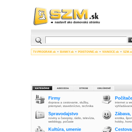
TV-PROGRAM.sk
•
BANKY.sk
•
POISTOVNE.sk
•
VIANOCE.sk
•
SZM.c
Firmy
Počítače
doprava a cestovanie
,
služby
,
internet a 
priemysel
,
stavebníctvo
,
technika
vyhľadávani
Spravodajstvo
Zábava,
noviny a časopisy
,
rádio
,
televízia
,
erotika
,
špor
webblogy
,
počasie
hobby
,
horo
Kultúra, umenie
Cestova