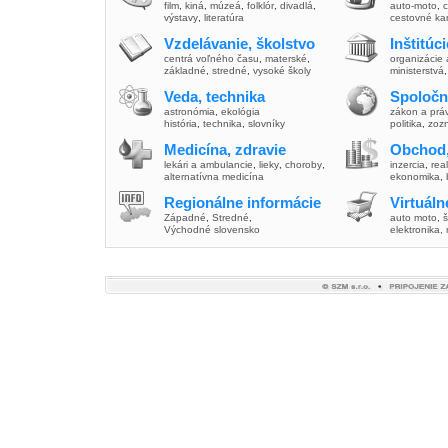
film
,
kiná
,
múzeá
,
folklór
,
divadlá
,
auto-moto
,
c
výstavy
,
literatúra
cestovné ka
Vzdelávanie, školstvo
Inštitúc
centrá voľného času
,
materské
,
organizácie 
základné
,
stredné
,
vysoké školy
ministerstvá
Veda, technika
Spoločn
astronómia
,
ekológia
zákon a prá
história
,
technika
,
slovníky
politika
,
zoz
Medicína, zdravie
Obchod,
lekári a ambulancie
,
lieky
,
choroby
,
inzercia
,
real
alternatívna medicína
ekonomika
,
Regionálne informácie
Virtuál
Západné
,
Stredné
,
auto moto
,
š
Východné slovensko
elektronika,