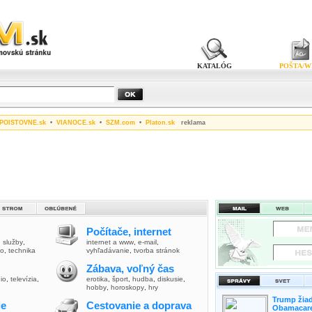
KATALÓG
POŠTA/W
POISTOVNE.sk
•
VIANOCE.sk
•
SZM.com
•
Platon.sk
reklama
Počítače, internet
,
služby
,
internet a www
,
e-mail
,
vo
,
technika
vyhľadávanie
,
tvorba stránok
Zábava, voľný čas
io
,
televízia
,
erotika
,
šport
,
hudba
,
diskusie
,
hobby
,
horoskopy
,
hry
Trump žiad
ie
Cestovanie a doprava
Obamacare