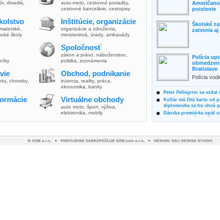
lór
,
divadlá
,
auto-moto
,
cestovné poriadky
,
Američanov
cestovné kancelárie
,
cestopisy
poistenie
kolstvo
Inštitúcie, organizácie
Školské za
materské
,
organizácie a združenia
,
zatvoria a
soké školy
ministerstvá
,
úrady
,
ambasády
Spoločnosť
zákon a právo
,
náboženstvo
,
Polícia up
vníky
politika
,
zoznámenia
obmedzenia
Bratislave
vie
Obchod, podnikanie
Polícia vod
ieky
,
choroby
,
inzercia
,
reality
,
práca
,
zvýšili poz
ekonomika
,
banky
možnosti vyu
Peter Pellegrini sa vzdal
formácie
Virtuálne obchody
Kollár má žltú kartu od 
diplomovka sa ho chcú pý
auto moto
,
šport, výživa
,
elektronika, mobily
Dánska premiérka opäť uk
Pre summit EÚ odložila 
Osem rokov za mrežami h
týral vlastnú matku
Ministerka Kolíková pova
o výbere nového generál
Prezidentka Čaputová vyz
dodržiavali princípy, kto
Plánujete dovolenku na 
výhodne a ekologicky