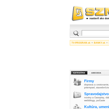
TV-PROGRAM.sk
•
BANKY.sk
•
Firmy
doprava a cestovanie
priemysel
,
stavebníct
Spravodajstvo
noviny a časopisy
,
rád
webblogy
,
počasie
Kultúra, umen