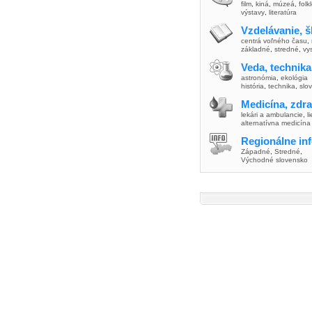
film
,
kiná
,
múzeá
,
folk
výstavy
,
literatúra
Vzdelávanie, š
centrá voľného času
,
základné
,
stredné
,
vy
Veda, technika
astronómia
,
ekológia
história
,
technika
,
slo
Medicína, zdra
lekári a ambulancie
,
l
alternatívna medicína
Regionálne in
Západné
,
Stredné
,
Východné slovensko