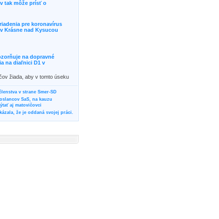
 tak môže prísť o
riadenia pre koronavírus
j v Krásne nad Kysucou
ozorňuje na dopravné
 na diaľnici D1 v
ičov žiada, aby v tomto úseku
ornosť, prípadne podľa
žili iné trasy.]]>
 členstva v strane Smer-SD
poslancov SaS, na kauzu
tať aj matovičovci
ázala, že je oddaná svojej práci.
svoju svadbu
rozí Bánovčanovi, ktorý dlhodobo
žuje za dobré, že sa veľa diskutuje
neho prokurátora
vala vládnych politikov, aby
ré žiadali od svojich oponentov
Slovensku? Cestujte so ZSSK