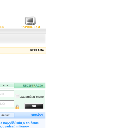
EB
TVPROGRAM
REKLAMA
zapamätať meno
a najvyšší súd o zrušenie
, dvadsať miliónov