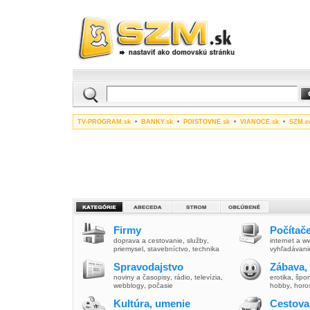
TV-PROGRAM.sk
•
BANKY.sk
•
POISTOVNE.sk
•
VIANOCE.sk
•
SZM.c
Firmy
Počítače
doprava a cestovanie
,
služby
,
internet a 
priemysel
,
stavebníctvo
,
technika
vyhľadávani
Spravodajstvo
Zábava,
noviny a časopisy
,
rádio
,
televízia
,
erotika
,
špor
webblogy
,
počasie
hobby
,
horo
Kultúra, umenie
Cestova