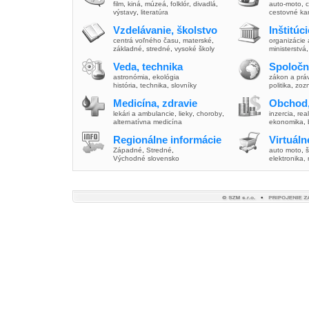
film
,
kiná
,
múzeá
,
folklór
,
divadlá
,
auto-moto
,
c
výstavy
,
literatúra
cestovné ka
Vzdelávanie, školstvo
Inštitúc
centrá voľného času
,
materské
,
organizácie 
základné
,
stredné
,
vysoké školy
ministerstvá
Veda, technika
Spoločn
astronómia
,
ekológia
zákon a prá
história
,
technika
,
slovníky
politika
,
zoz
Medicína, zdravie
Obchod,
lekári a ambulancie
,
lieky
,
choroby
,
inzercia
,
real
alternatívna medicína
ekonomika
,
Regionálne informácie
Virtuál
Západné
,
Stredné
,
auto moto
,
š
Východné slovensko
elektronika,