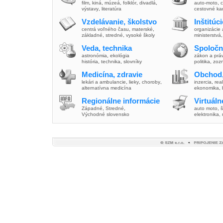
film
,
kiná
,
múzeá
,
folklór
,
divadlá
,
auto-moto
,
c
výstavy
,
literatúra
cestovné ka
Vzdelávanie, školstvo
Inštitúc
centrá voľného času
,
materské
,
organizácie 
základné
,
stredné
,
vysoké školy
ministerstvá
Veda, technika
Spoločn
astronómia
,
ekológia
zákon a prá
história
,
technika
,
slovníky
politika
,
zoz
Medicína, zdravie
Obchod,
lekári a ambulancie
,
lieky
,
choroby
,
inzercia
,
real
alternatívna medicína
ekonomika
,
Regionálne informácie
Virtuál
Západné
,
Stredné
,
auto moto
,
š
Východné slovensko
elektronika,