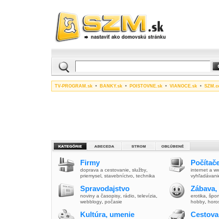
TV-PROGRAM.sk
•
BANKY.sk
•
POISTOVNE.sk
•
VIANOCE.sk
•
SZM.c
Firmy
Počítače
doprava a cestovanie
,
služby
,
internet a 
priemysel
,
stavebníctvo
,
technika
vyhľadávani
Spravodajstvo
Zábava,
noviny a časopisy
,
rádio
,
televízia
,
erotika
,
špor
webblogy
,
počasie
hobby
,
horo
Kultúra, umenie
Cestova