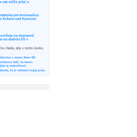
 tak môže prísť o
riadenia pre koronavírus
j v Krásne nad Kysucou
ozorňuje na dopravné
 na diaľnici D1 v
ičov žiada, aby v tomto úseku
ornosť, prípadne podľa
žili iné trasy.]]>
 členstva v strane Smer-SD
poslancov SaS, na kauzu
tať aj matovičovci
ázala, že je oddaná svojej práci.
svoju svadbu
rozí Bánovčanovi, ktorý dlhodobo
žuje za dobré, že sa veľa diskutuje
neho prokurátora
vala vládnych politikov, aby
ré žiadali od svojich oponentov
Slovensku? Cestujte so ZSSK