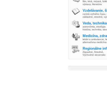
film
,
kiná
,
múzeá
,
folk
výstavy
,
literatúra
Vzdelávanie, š
centrá voľného času
,
základné
,
stredné
,
vy
Veda, technika
astronómia
,
ekológia
história
,
technika
,
slo
Medicína, zdra
lekári a ambulancie
,
l
alternatívna medicína
Regionálne in
Západné
,
Stredné
,
Východné slovensko