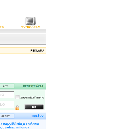
EB
TVPROGRAM
REKLAMA
zapamätať meno
a najvyšší súd o zrušenie
, dvadsať miliónov