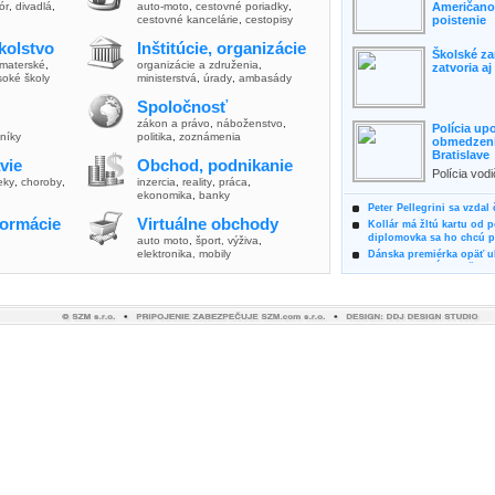
lór
,
divadlá
,
auto-moto
,
cestovné poriadky
,
Američanov
cestovné kancelárie
,
cestopisy
poistenie
kolstvo
Inštitúcie, organizácie
Školské za
materské
,
organizácie a združenia
,
zatvoria a
soké školy
ministerstvá
,
úrady
,
ambasády
Spoločnosť
zákon a právo
,
náboženstvo
,
Polícia up
vníky
politika
,
zoznámenia
obmedzenia
Bratislave
vie
Obchod, podnikanie
Polícia vod
ieky
,
choroby
,
inzercia
,
reality
,
práca
,
zvýšili poz
ekonomika
,
banky
možnosti vyu
Peter Pellegrini sa vzdal
formácie
Virtuálne obchody
Kollár má žltú kartu od 
diplomovka sa ho chcú pý
auto moto
,
šport, výživa
,
elektronika, mobily
Dánska premiérka opäť uk
Pre summit EÚ odložila 
Osem rokov za mrežami h
týral vlastnú matku
Ministerka Kolíková pova
o výbere nového generál
Prezidentka Čaputová vyz
dodržiavali princípy, kto
Plánujete dovolenku na 
výhodne a ekologicky