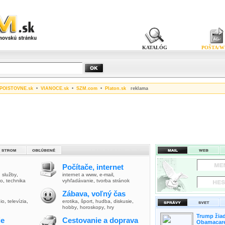
KATALÓG
POŠTA/W
POISTOVNE.sk
•
VIANOCE.sk
•
SZM.com
•
Platon.sk
reklama
Počítače, internet
,
služby
,
internet a www
,
e-mail
,
vo
,
technika
vyhľadávanie
,
tvorba stránok
Zábava, voľný čas
io
,
televízia
,
erotika
,
šport
,
hudba
,
diskusie
,
hobby
,
horoskopy
,
hry
Trump žiad
ie
Cestovanie a doprava
Obamacare