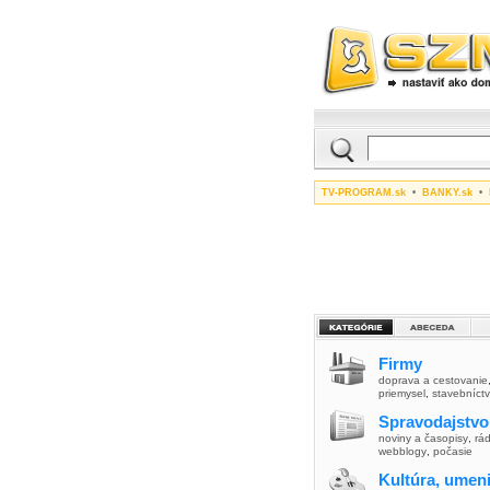
TV-PROGRAM.sk
•
BANKY.sk
•
Firmy
doprava a cestovanie
priemysel
,
stavebníct
Spravodajstvo
noviny a časopisy
,
rád
webblogy
,
počasie
Kultúra, umen