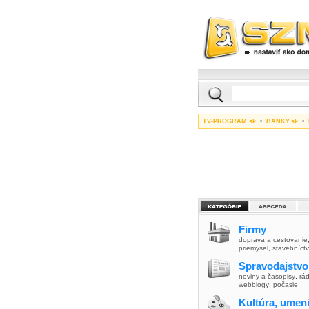
TV-PROGRAM.sk
•
BANKY.sk
•
Firmy
doprava a cestovanie
priemysel
,
stavebníct
Spravodajstvo
noviny a časopisy
,
rád
webblogy
,
počasie
Kultúra, umen