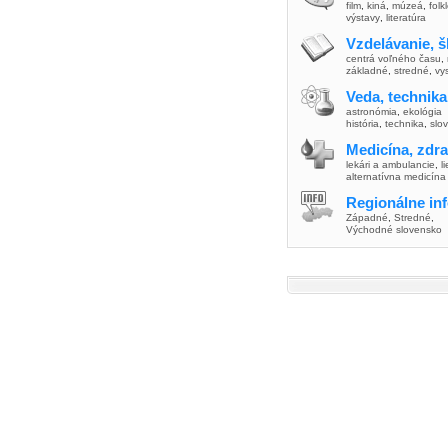
film
,
kiná
,
múzeá
,
folk
výstavy
,
literatúra
Vzdelávanie, š
centrá voľného času
,
základné
,
stredné
,
vy
Veda, technika
astronómia
,
ekológia
história
,
technika
,
slo
Medicína, zdra
lekári a ambulancie
,
l
alternatívna medicína
Regionálne in
Západné
,
Stredné
,
Východné slovensko