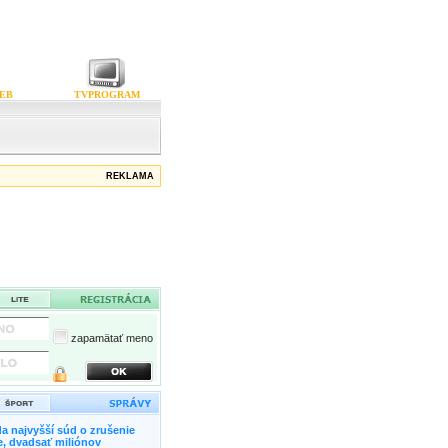
EB
TVPROGRAM
REKLAMA
zapamätať meno
a najvyšší súd o zrušenie
, dvadsať miliónov