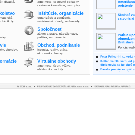
lór
,
divadlá
,
auto-moto
,
cestovné poriadky
,
Američanov
cestovné kancelárie
,
cestopisy
poistenie
kolstvo
Inštitúcie, organizácie
Školské za
materské
,
organizácie a združenia
,
zatvoria a
soké školy
ministerstvá
,
úrady
,
ambasády
Spoločnosť
zákon a právo
,
náboženstvo
,
Polícia up
vníky
politika
,
zoznámenia
obmedzenia
Bratislave
vie
Obchod, podnikanie
Polícia vod
ieky
,
choroby
,
inzercia
,
reality
,
práca
,
zvýšili poz
ekonomika
,
banky
možnosti vyu
Peter Pellegrini sa vzdal
formácie
Virtuálne obchody
Kollár má žltú kartu od 
diplomovka sa ho chcú pý
auto moto
,
šport, výživa
,
elektronika, mobily
Dánska premiérka opäť uk
Pre summit EÚ odložila 
Osem rokov za mrežami h
týral vlastnú matku
Ministerka Kolíková pova
o výbere nového generál
Prezidentka Čaputová vyz
dodržiavali princípy, kto
Plánujete dovolenku na 
výhodne a ekologicky