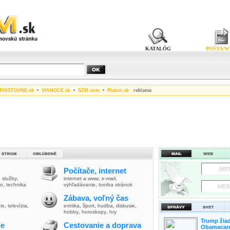
KATALÓG
POŠTA/W
POISTOVNE.sk
•
VIANOCE.sk
•
SZM.com
•
Platon.sk
reklama
Počítače, internet
,
služby
,
internet a www
,
e-mail
,
vo
,
technika
vyhľadávanie
,
tvorba stránok
Zábava, voľný čas
io
,
televízia
,
erotika
,
šport
,
hudba
,
diskusie
,
hobby
,
horoskopy
,
hry
Trump žiad
ie
Cestovanie a doprava
Obamacare