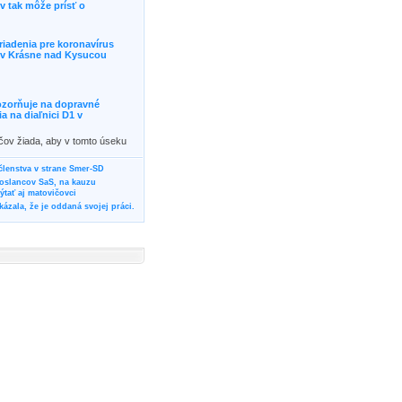
 tak môže prísť o
riadenia pre koronavírus
j v Krásne nad Kysucou
ozorňuje na dopravné
 na diaľnici D1 v
ičov žiada, aby v tomto úseku
ornosť, prípadne podľa
žili iné trasy.]]>
 členstva v strane Smer-SD
poslancov SaS, na kauzu
tať aj matovičovci
ázala, že je oddaná svojej práci.
svoju svadbu
rozí Bánovčanovi, ktorý dlhodobo
žuje za dobré, že sa veľa diskutuje
neho prokurátora
vala vládnych politikov, aby
ré žiadali od svojich oponentov
Slovensku? Cestujte so ZSSK