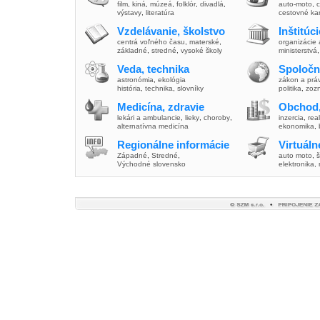
film
,
kiná
,
múzeá
,
folklór
,
divadlá
,
auto-moto
,
c
výstavy
,
literatúra
cestovné ka
Vzdelávanie, školstvo
Inštitúc
centrá voľného času
,
materské
,
organizácie 
základné
,
stredné
,
vysoké školy
ministerstvá
Veda, technika
Spoločn
astronómia
,
ekológia
zákon a prá
história
,
technika
,
slovníky
politika
,
zoz
Medicína, zdravie
Obchod,
lekári a ambulancie
,
lieky
,
choroby
,
inzercia
,
real
alternatívna medicína
ekonomika
,
Regionálne informácie
Virtuál
Západné
,
Stredné
,
auto moto
,
š
Východné slovensko
elektronika,