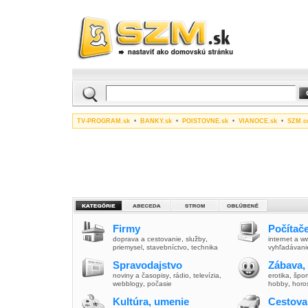
TV-PROGRAM.sk
•
BANKY.sk
•
POISTOVNE.sk
•
VIANOCE.sk
•
SZM.c
Firmy
Počítače
doprava a cestovanie
,
služby
,
internet a 
priemysel
,
stavebníctvo
,
technika
vyhľadávani
Spravodajstvo
Zábava,
noviny a časopisy
,
rádio
,
televízia
,
erotika
,
špor
webblogy
,
počasie
hobby
,
horo
Kultúra, umenie
Cestova