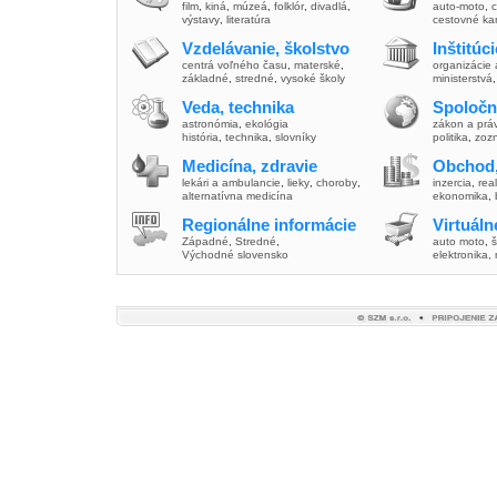
film
,
kiná
,
múzeá
,
folklór
,
divadlá
,
auto-moto
,
c
výstavy
,
literatúra
cestovné ka
Vzdelávanie, školstvo
Inštitúc
centrá voľného času
,
materské
,
organizácie 
základné
,
stredné
,
vysoké školy
ministerstvá
Veda, technika
Spoločn
astronómia
,
ekológia
zákon a prá
história
,
technika
,
slovníky
politika
,
zoz
Medicína, zdravie
Obchod,
lekári a ambulancie
,
lieky
,
choroby
,
inzercia
,
real
alternatívna medicína
ekonomika
,
Regionálne informácie
Virtuál
Západné
,
Stredné
,
auto moto
,
š
Východné slovensko
elektronika,