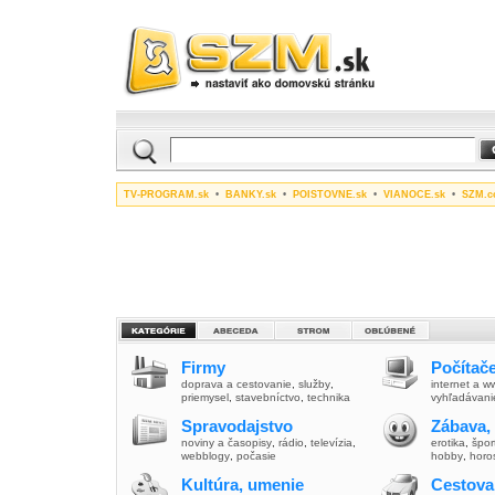
TV-PROGRAM.sk
•
BANKY.sk
•
POISTOVNE.sk
•
VIANOCE.sk
•
SZM.c
Firmy
Počítače
doprava a cestovanie
,
služby
,
internet a 
priemysel
,
stavebníctvo
,
technika
vyhľadávani
Spravodajstvo
Zábava,
noviny a časopisy
,
rádio
,
televízia
,
erotika
,
špor
webblogy
,
počasie
hobby
,
horo
Kultúra, umenie
Cestova