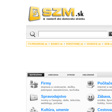
TV-PROGRAM.sk
•
BANKY.sk
•
POISTOVNE.sk
•
VIANOCE.sk
•
SZM.c
Firmy
Počítače
doprava a cestovanie
,
služby
,
internet a 
priemysel
,
stavebníctvo
,
technika
vyhľadávani
Spravodajstvo
Zábava,
noviny a časopisy
,
rádio
,
televízia
,
erotika
,
špor
webblogy
,
počasie
hobby
,
horo
Kultúra, umenie
Cestova