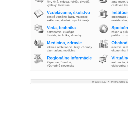
film
,
kiná
,
múzeá
,
folklór
,
divadlá
,
auto-moto
,
c
výstavy
,
literatúra
cestovné ka
Vzdelávanie, školstvo
Inštitúc
centrá voľného času
,
materské
,
organizácie 
základné
,
stredné
,
vysoké školy
ministerstvá
Veda, technika
Spoločn
astronómia
,
ekológia
zákon a prá
história
,
technika
,
slovníky
politika
,
zoz
Medicína, zdravie
Obchod,
lekári a ambulancie
,
lieky
,
choroby
,
inzercia
,
real
alternatívna medicína
ekonomika
,
Regionálne informácie
Virtuál
Západné
,
Stredné
,
auto moto
,
š
Východné slovensko
elektronika,