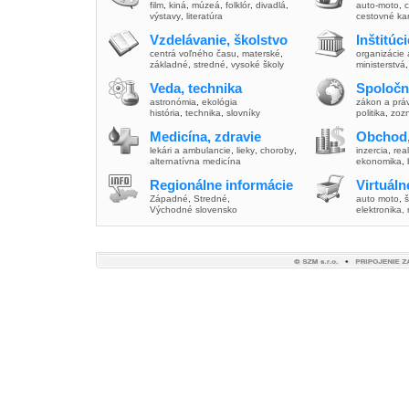
film
,
kiná
,
múzeá
,
folklór
,
divadlá
,
auto-moto
,
c
výstavy
,
literatúra
cestovné ka
Vzdelávanie, školstvo
Inštitúc
centrá voľného času
,
materské
,
organizácie 
základné
,
stredné
,
vysoké školy
ministerstvá
Veda, technika
Spoločn
astronómia
,
ekológia
zákon a prá
história
,
technika
,
slovníky
politika
,
zoz
Medicína, zdravie
Obchod,
lekári a ambulancie
,
lieky
,
choroby
,
inzercia
,
real
alternatívna medicína
ekonomika
,
Regionálne informácie
Virtuál
Západné
,
Stredné
,
auto moto
,
š
Východné slovensko
elektronika,