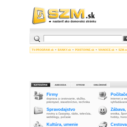
TV-PROGRAM.sk
•
BANKY.sk
•
POISTOVNE.sk
•
VIANOCE.sk
•
SZM.c
Firmy
Počítače
doprava a cestovanie
,
služby
,
internet a 
priemysel
,
stavebníctvo
,
technika
vyhľadávani
Spravodajstvo
Zábava,
noviny a časopisy
,
rádio
,
televízia
,
erotika
,
špor
webblogy
,
počasie
hobby
,
horo
Kultúra, umenie
Cestova