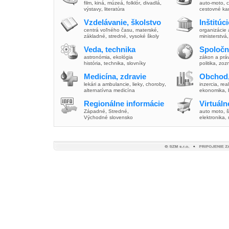
film
,
kiná
,
múzeá
,
folklór
,
divadlá
,
auto-moto
,
c
výstavy
,
literatúra
cestovné ka
Vzdelávanie, školstvo
Inštitúc
centrá voľného času
,
materské
,
organizácie 
základné
,
stredné
,
vysoké školy
ministerstvá
Veda, technika
Spoločn
astronómia
,
ekológia
zákon a prá
história
,
technika
,
slovníky
politika
,
zoz
Medicína, zdravie
Obchod,
lekári a ambulancie
,
lieky
,
choroby
,
inzercia
,
real
alternatívna medicína
ekonomika
,
Regionálne informácie
Virtuál
Západné
,
Stredné
,
auto moto
,
š
Východné slovensko
elektronika,