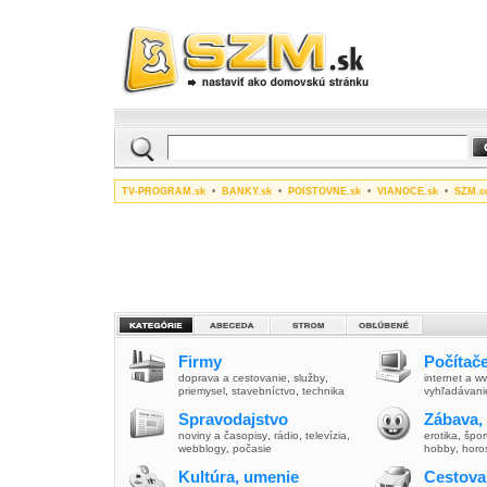
TV-PROGRAM.sk
•
BANKY.sk
•
POISTOVNE.sk
•
VIANOCE.sk
•
SZM.c
Firmy
Počítače
doprava a cestovanie
,
služby
,
internet a 
priemysel
,
stavebníctvo
,
technika
vyhľadávani
Spravodajstvo
Zábava,
noviny a časopisy
,
rádio
,
televízia
,
erotika
,
špor
webblogy
,
počasie
hobby
,
horo
Kultúra, umenie
Cestova