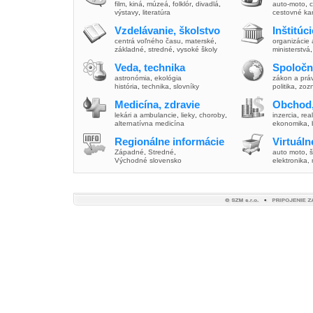
film
,
kiná
,
múzeá
,
folklór
,
divadlá
,
auto-moto
,
c
výstavy
,
literatúra
cestovné ka
Vzdelávanie, školstvo
Inštitúc
centrá voľného času
,
materské
,
organizácie 
základné
,
stredné
,
vysoké školy
ministerstvá
Veda, technika
Spoločn
astronómia
,
ekológia
zákon a prá
história
,
technika
,
slovníky
politika
,
zoz
Medicína, zdravie
Obchod,
lekári a ambulancie
,
lieky
,
choroby
,
inzercia
,
real
alternatívna medicína
ekonomika
,
Regionálne informácie
Virtuál
Západné
,
Stredné
,
auto moto
,
š
Východné slovensko
elektronika,