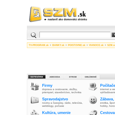
TV-PROGRAM.sk
•
BANKY.sk
•
POISTOVNE.sk
•
VIANOCE.sk
•
SZM.c
Firmy
Počítače
doprava a cestovanie
,
služby
,
internet a 
priemysel
,
stavebníctvo
,
technika
vyhľadávani
Spravodajstvo
Zábava,
noviny a časopisy
,
rádio
,
televízia
,
erotika
,
špor
webblogy
,
počasie
hobby
,
horo
Kultúra, umenie
Cestova