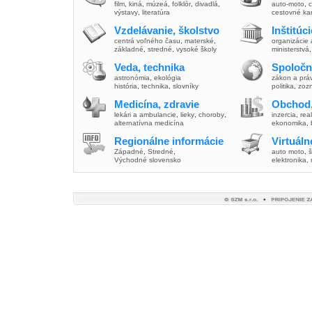
film
,
kiná
,
múzeá
,
folklór
,
divadlá
,
auto-moto
,
c
výstavy
,
literatúra
cestovné ka
Vzdelávanie, školstvo
Inštitúc
centrá voľného času
,
materské
,
organizácie 
základné
,
stredné
,
vysoké školy
ministerstvá
Veda, technika
Spoločn
astronómia
,
ekológia
zákon a prá
história
,
technika
,
slovníky
politika
,
zoz
Medicína, zdravie
Obchod,
lekári a ambulancie
,
lieky
,
choroby
,
inzercia
,
real
alternatívna medicína
ekonomika
,
Regionálne informácie
Virtuál
Západné
,
Stredné
,
auto moto
,
š
Východné slovensko
elektronika,