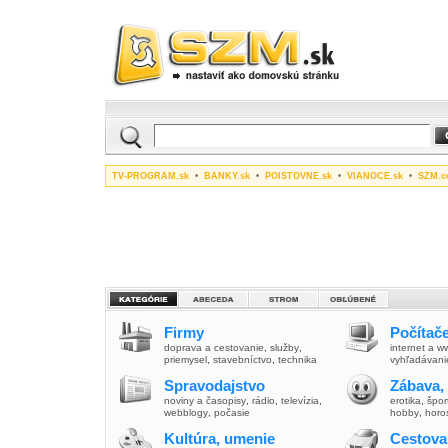
TV-PROGRAM.sk
•
BANKY.sk
•
POISTOVNE.sk
•
VIANOCE.sk
•
SZM.c
Firmy
Počítače
doprava a cestovanie
,
služby
,
internet a 
priemysel
,
stavebníctvo
,
technika
vyhľadávani
Spravodajstvo
Zábava,
noviny a časopisy
,
rádio
,
televízia
,
erotika
,
špor
webblogy
,
počasie
hobby
,
horo
Kultúra, umenie
Cestova