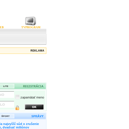
EB
TVPROGRAM
REKLAMA
zapamätať meno
a najvyšší súd o zrušenie
, dvadsať miliónov