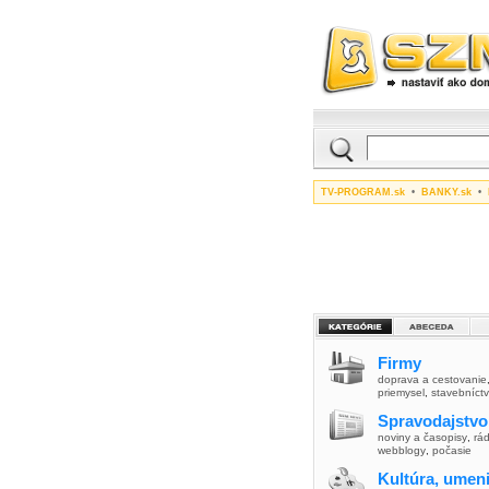
TV-PROGRAM.sk
•
BANKY.sk
•
Firmy
doprava a cestovanie
priemysel
,
stavebníct
Spravodajstvo
noviny a časopisy
,
rád
webblogy
,
počasie
Kultúra, umen