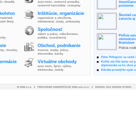
lór
,
divadlá
,
auto-moto
,
cestovné poriadky
,
Američanov
cestovné kancelárie
,
cestopisy
poistenie
kolstvo
Inštitúcie, organizácie
Školské za
materské
,
organizácie a združenia
,
zatvoria a
soké školy
ministerstvá
,
úrady
,
ambasády
Spoločnosť
zákon a právo
,
náboženstvo
,
Polícia up
vníky
politika
,
zoznámenia
obmedzenia
Bratislave
vie
Obchod, podnikanie
Polícia vod
ieky
,
choroby
,
inzercia
,
reality
,
práca
,
zvýšili poz
ekonomika
,
banky
možnosti vyu
Peter Pellegrini sa vzdal
formácie
Virtuálne obchody
Kollár má žltú kartu od 
diplomovka sa ho chcú pý
auto moto
,
šport, výživa
,
elektronika, mobily
Dánska premiérka opäť uk
Pre summit EÚ odložila 
Osem rokov za mrežami h
týral vlastnú matku
Ministerka Kolíková pova
o výbere nového generál
Prezidentka Čaputová vyz
dodržiavali princípy, kto
Plánujete dovolenku na 
výhodne a ekologicky