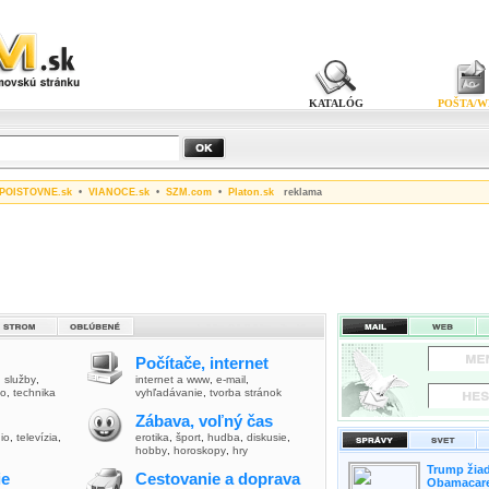
KATALÓG
POŠTA/W
POISTOVNE.sk
•
VIANOCE.sk
•
SZM.com
•
Platon.sk
reklama
Počítače, internet
,
služby
,
internet a www
,
e-mail
,
vo
,
technika
vyhľadávanie
,
tvorba stránok
Zábava, voľný čas
io
,
televízia
,
erotika
,
šport
,
hudba
,
diskusie
,
hobby
,
horoskopy
,
hry
Trump žiad
ie
Cestovanie a doprava
Obamacare