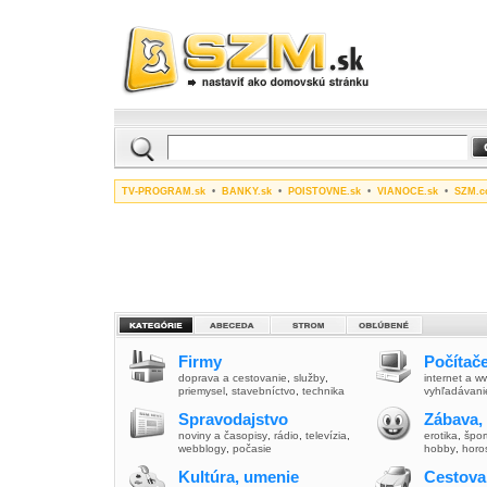
TV-PROGRAM.sk
•
BANKY.sk
•
POISTOVNE.sk
•
VIANOCE.sk
•
SZM.c
Firmy
Počítače
doprava a cestovanie
,
služby
,
internet a 
priemysel
,
stavebníctvo
,
technika
vyhľadávani
Spravodajstvo
Zábava,
noviny a časopisy
,
rádio
,
televízia
,
erotika
,
špor
webblogy
,
počasie
hobby
,
horo
Kultúra, umenie
Cestova