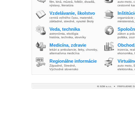
film
,
kiná
,
múzeá
,
folklór
,
divadlá
,
auto-moto
,
c
výstavy
,
literatúra
cestovné ka
Vzdelávanie, školstvo
Inštitúc
centrá voľného času
,
materské
,
organizácie 
základné
,
stredné
,
vysoké školy
ministerstvá
Veda, technika
Spoločn
astronómia
,
ekológia
zákon a prá
história
,
technika
,
slovníky
politika
,
zoz
Medicína, zdravie
Obchod,
lekári a ambulancie
,
lieky
,
choroby
,
inzercia
,
real
alternatívna medicína
ekonomika
,
Regionálne informácie
Virtuál
Západné
,
Stredné
,
auto moto
,
š
Východné slovensko
elektronika,