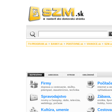
TV-PROGRAM.sk
•
BANKY.sk
•
POISTOVNE.sk
•
VIANOCE.sk
•
SZM.c
Firmy
Počítače
doprava a cestovanie
,
služby
,
internet a 
priemysel
,
stavebníctvo
,
technika
vyhľadávani
Spravodajstvo
Zábava,
noviny a časopisy
,
rádio
,
televízia
,
erotika
,
špor
webblogy
,
počasie
hobby
,
horo
Kultúra, umenie
Cestova