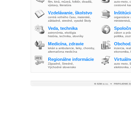
film
,
kiná
,
múzeá
,
folklór
,
divadlá
,
auto-moto
,
c
výstavy
,
literatúra
cestovné ka
Vzdelávanie, školstvo
Inštitúc
centrá voľného času
,
materské
,
organizácie 
základné
,
stredné
,
vysoké školy
ministerstvá
Veda, technika
Spoločn
astronómia
,
ekológia
zákon a prá
história
,
technika
,
slovníky
politika
,
zoz
Medicína, zdravie
Obchod,
lekári a ambulancie
,
lieky
,
choroby
,
inzercia
,
real
alternatívna medicína
ekonomika
,
Regionálne informácie
Virtuál
Západné
,
Stredné
,
auto moto
,
š
Východné slovensko
elektronika,