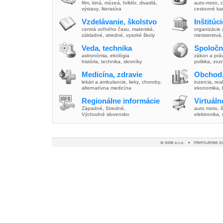
film
,
kiná
,
múzeá
,
folklór
,
divadlá
,
auto-moto
,
c
výstavy
,
literatúra
cestovné ka
Vzdelávanie, školstvo
Inštitúc
centrá voľného času
,
materské
,
organizácie 
základné
,
stredné
,
vysoké školy
ministerstvá
Veda, technika
Spoločn
astronómia
,
ekológia
zákon a prá
história
,
technika
,
slovníky
politika
,
zoz
Medicína, zdravie
Obchod,
lekári a ambulancie
,
lieky
,
choroby
,
inzercia
,
real
alternatívna medicína
ekonomika
,
Regionálne informácie
Virtuál
Západné
,
Stredné
,
auto moto
,
š
Východné slovensko
elektronika,