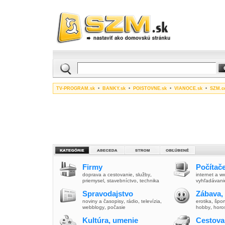
TV-PROGRAM.sk
•
BANKY.sk
•
POISTOVNE.sk
•
VIANOCE.sk
•
SZM.c
Firmy
Počítače
doprava a cestovanie
,
služby
,
internet a 
priemysel
,
stavebníctvo
,
technika
vyhľadávani
Spravodajstvo
Zábava,
noviny a časopisy
,
rádio
,
televízia
,
erotika
,
špor
webblogy
,
počasie
hobby
,
horo
Kultúra, umenie
Cestova