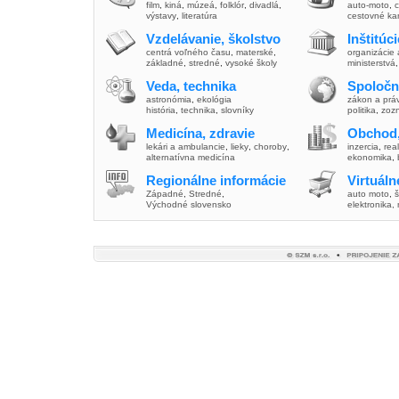
film
,
kiná
,
múzeá
,
folklór
,
divadlá
,
auto-moto
,
c
výstavy
,
literatúra
cestovné ka
Vzdelávanie, školstvo
Inštitúc
centrá voľného času
,
materské
,
organizácie 
základné
,
stredné
,
vysoké školy
ministerstvá
Veda, technika
Spoločn
astronómia
,
ekológia
zákon a prá
história
,
technika
,
slovníky
politika
,
zoz
Medicína, zdravie
Obchod,
lekári a ambulancie
,
lieky
,
choroby
,
inzercia
,
real
alternatívna medicína
ekonomika
,
Regionálne informácie
Virtuál
Západné
,
Stredné
,
auto moto
,
š
Východné slovensko
elektronika,