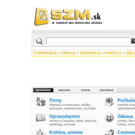
TV-PROGRAM.sk
•
BANKY.sk
•
POISTOVNE.sk
•
VIANOCE.sk
•
SZM.c
Firmy
Počítače
doprava a cestovanie
,
služby
,
internet a 
priemysel
,
stavebníctvo
,
technika
vyhľadávani
Spravodajstvo
Zábava,
noviny a časopisy
,
rádio
,
televízia
,
erotika
,
špor
webblogy
,
počasie
hobby
,
horo
Kultúra, umenie
Cestova