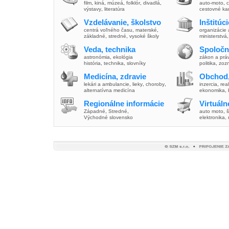
film
,
kiná
,
múzeá
,
folklór
,
divadlá
,
auto-moto
,
c
výstavy
,
literatúra
cestovné ka
Vzdelávanie, školstvo
Inštitúc
centrá voľného času
,
materské
,
organizácie 
základné
,
stredné
,
vysoké školy
ministerstvá
Veda, technika
Spoločn
astronómia
,
ekológia
zákon a prá
história
,
technika
,
slovníky
politika
,
zoz
Medicína, zdravie
Obchod,
lekári a ambulancie
,
lieky
,
choroby
,
inzercia
,
real
alternatívna medicína
ekonomika
,
Regionálne informácie
Virtuál
Západné
,
Stredné
,
auto moto
,
š
Východné slovensko
elektronika,