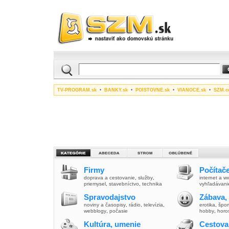
TV-PROGRAM.sk
•
BANKY.sk
•
POISTOVNE.sk
•
VIANOCE.sk
•
SZM.c
Firmy
Počítače
doprava a cestovanie
,
služby
,
internet a 
priemysel
,
stavebníctvo
,
technika
vyhľadávani
Spravodajstvo
Zábava,
noviny a časopisy
,
rádio
,
televízia
,
erotika
,
špor
webblogy
,
počasie
hobby
,
horo
Kultúra, umenie
Cestova