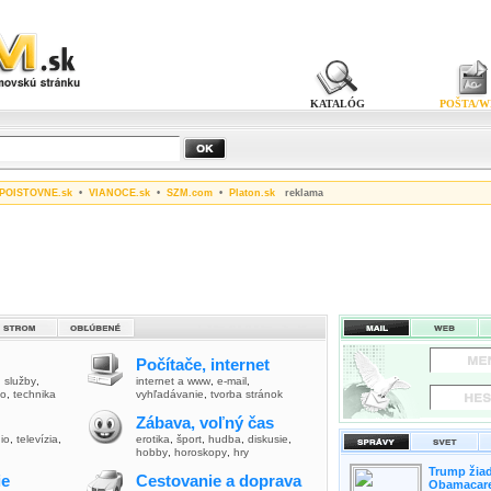
KATALÓG
POŠTA/W
POISTOVNE.sk
•
VIANOCE.sk
•
SZM.com
•
Platon.sk
reklama
Počítače, internet
,
služby
,
internet a www
,
e-mail
,
vo
,
technika
vyhľadávanie
,
tvorba stránok
Zábava, voľný čas
io
,
televízia
,
erotika
,
šport
,
hudba
,
diskusie
,
hobby
,
horoskopy
,
hry
Trump žiad
ie
Cestovanie a doprava
Obamacare