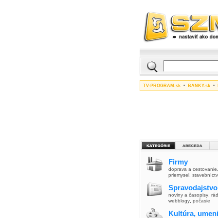
TV-PROGRAM.sk
•
BANKY.sk
•
Firmy
doprava a cestovanie
priemysel
,
stavebníct
Spravodajstvo
noviny a časopisy
,
rád
webblogy
,
počasie
Kultúra, umen