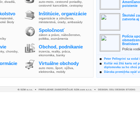
lór
,
divadlá
,
auto-moto
,
cestovné poriadky
,
Američanov
cestovné kancelárie
,
cestopisy
poistenie
kolstvo
Inštitúcie, organizácie
Školské za
materské
,
organizácie a združenia
,
zatvoria a
soké školy
ministerstvá
,
úrady
,
ambasády
Spoločnosť
zákon a právo
,
náboženstvo
,
Polícia up
vníky
politika
,
zoznámenia
obmedzenia
Bratislave
vie
Obchod, podnikanie
Polícia vod
ieky
,
choroby
,
inzercia
,
reality
,
práca
,
zvýšili poz
ekonomika
,
banky
možnosti vyu
Peter Pellegrini sa vzdal
formácie
Virtuálne obchody
Kollár má žltú kartu od 
diplomovka sa ho chcú pý
auto moto
,
šport, výživa
,
elektronika, mobily
Dánska premiérka opäť uk
Pre summit EÚ odložila 
Osem rokov za mrežami h
týral vlastnú matku
Ministerka Kolíková pova
o výbere nového generál
Prezidentka Čaputová vyz
dodržiavali princípy, kto
Plánujete dovolenku na 
výhodne a ekologicky