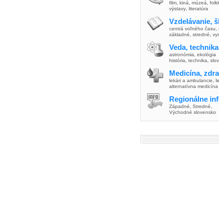
film
,
kiná
,
múzeá
,
folk
výstavy
,
literatúra
Vzdelávanie, š
centrá voľného času
,
základné
,
stredné
,
vy
Veda, technika
astronómia
,
ekológia
história
,
technika
,
slo
Medicína, zdra
lekári a ambulancie
,
l
alternatívna medicína
Regionálne in
Západné
,
Stredné
,
Východné slovensko