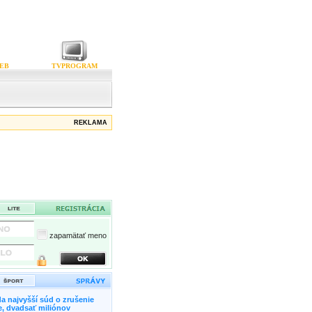
EB
TVPROGRAM
REKLAMA
zapamätať meno
a najvyšší súd o zrušenie
, dvadsať miliónov