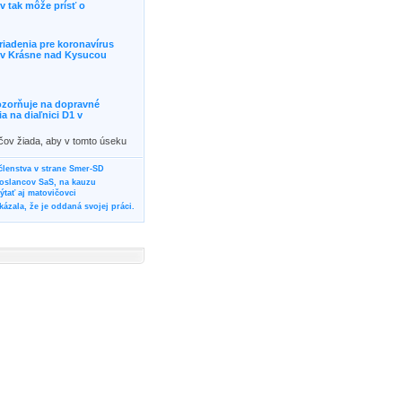
 tak môže prísť o
riadenia pre koronavírus
j v Krásne nad Kysucou
ozorňuje na dopravné
 na diaľnici D1 v
ičov žiada, aby v tomto úseku
ornosť, prípadne podľa
žili iné trasy.]]>
 členstva v strane Smer-SD
poslancov SaS, na kauzu
tať aj matovičovci
ázala, že je oddaná svojej práci.
svoju svadbu
rozí Bánovčanovi, ktorý dlhodobo
žuje za dobré, že sa veľa diskutuje
neho prokurátora
vala vládnych politikov, aby
ré žiadali od svojich oponentov
Slovensku? Cestujte so ZSSK